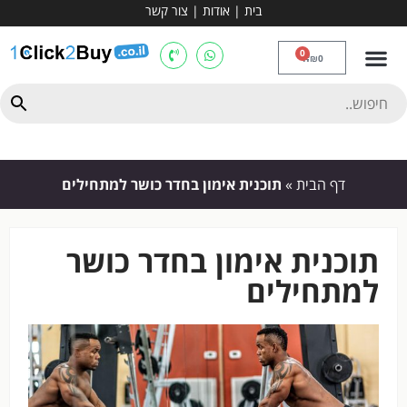
בית
|
אודות
|
צור קשר
מכשירי אירובי וציוד
ספות כושר
מולטי טריינר
ציוד ספורט
קרוספיט ואגרוף
מתח מקבילים
כלוב משקולות
יוגה ופילאטיס
חבילות ובאנדלים
0
₪
0
דף הבית
»
תוכנית אימון בחדר כושר למתחילים
תוכנית אימון בחדר כושר
למתחילים