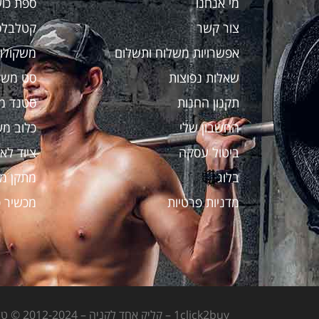
מי אנחנו
ספת כו
צור קשר
קטלבלס
אפשרויות משלוח ותשלום
משקולות
שאלות נפוצות
סט משק
תקנון החנות
סטנד מ
החשבון שלי
כלוב מש
ביטול עסקה
ציוד לאי
בלוג
מתקן מ
מדניות פרטיות
מכשיר כ
1click2buy – קליק אחד לקניה – 2012-2024 © טל"ח