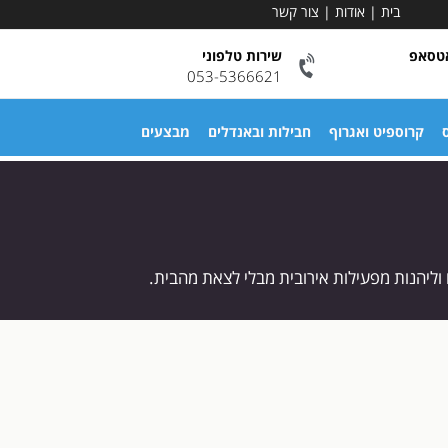
בית
|
אודות
|
צור קשר
אטסאפ
שירות טלפוני
053-5366621
ס
קרוספיט ואגרוף
חבילות ובאנדלים
מבצעים
 וליהנות מפעילות אירובית מבלי לצאת מהבית.