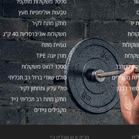
שר
ספסל משקולות מתקפל
טבעות אולימפיות מעץ
 יד
מתקן מתח לקיר
ולות
משקולות אוניברסליות 40 ק"ג
שקולות
גומיית מתח
קולות
מזרן יוגה TPE
מון כדורגל
סטנד למוט משקולות
תח מקבילים
סולם שוודי ברזל רב תכליתי
ושר לבטן
פולי עליון ותחתון לקיר
מתקן מתח רב תכליתי נייד
מקבילים ניידים
מבית א.ש אונליין ביי