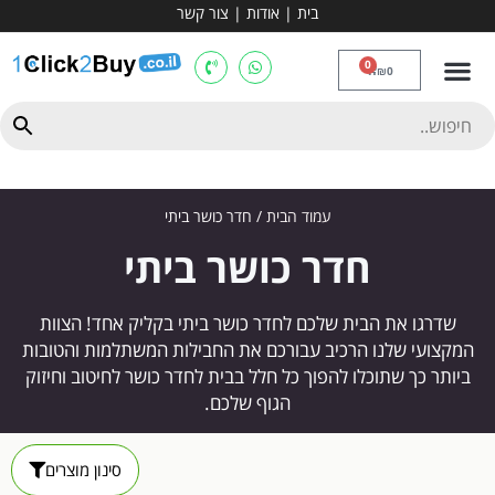
בית
|
אודות
|
צור קשר
מכשירי אירובי וציוד
ספות כושר
מולטי טריינר
ציוד ספורט
קרוספיט ואגרוף
מתח מקבילים
כלוב משקולות
יוגה ופילאטיס
חבילות ובאנדלים
0
₪
0
עמוד הבית
/ חדר כושר ביתי
חדר כושר ביתי
שדרגו את הבית שלכם לחדר כושר ביתי בקליק אחד! הצוות
המקצועי שלנו הרכיב עבורכם את החבילות המשתלמות והטובות
ביותר כך שתוכלו להפוך כל חלל בבית לחדר כושר לחיטוב וחיזוק
הגוף שלכם.
סינון מוצרים