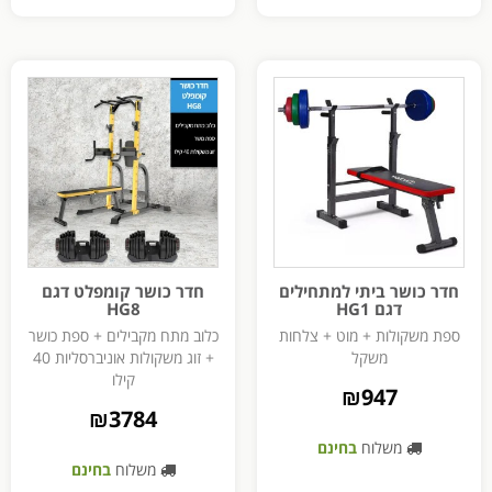
חדר כושר ביתי למתחילים
חדר כושר קומפלט דגם
דגם HG1
HG8
ספת משקולות + מוט + צלחות
כלוב מתח מקבילים + ספת כושר
משקל
+ זוג משקולות אוניברסליות 40
קילו
₪
947
₪
3784
משלוח
בחינם
משלוח
בחינם