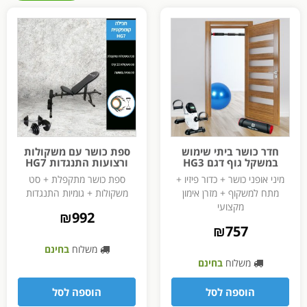
חדר כושר ביתי שימוש
ספת כושר עם משקולות
במשקל גוף דגם HG3
ורצועות התנגדות HG7
מיני אופני כושר + כדור פיזיו +
ספת כושר מתקפלת + סט
מתח למשקוף + מזרן אימון
משקולות + גומיות התנגדות
מקצועי
₪
992
₪
757
משלוח
בחינם
משלוח
בחינם
הוספה לסל
הוספה לסל