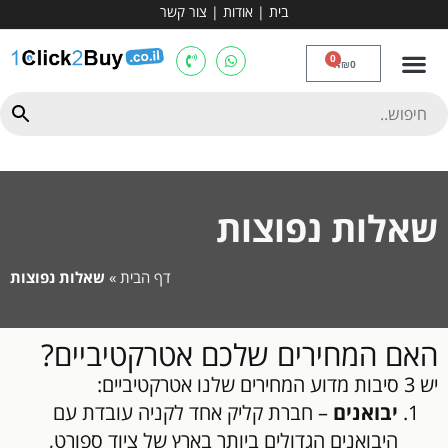
בית
|
אודות
|
צור קשר
מכשירי אירובי וציוד
ספות כושר
מולטי טריינר
ציוד ספורט
קרוספיט ואגרוף
מתח מקבילים
כלוב משקולות
יוגה ופילאטיס
חבילות ובאנדלים
0
₪
0
שאלות נפוצות
דף הבית
»
שאלות נפוצות
האם המחירים שלכם אטרקטיביים?
יש 3 סיבות מדוע המחירים שלנו אטרקטיביים:
יבואנים
– חברת קליק אחד לקניה עובדת עם
היבואנים הגדולים ביותר בארץ של ציוד ספורט,