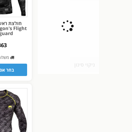
חולצת ראשג
on's Flight
guard
363
משלו
ניקוי סינון
בחר אפש