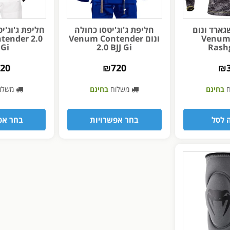
ארד ונום
חליפת ג'וג'יטסו כחולה
חליפת ג'וג'יט
Venum
ונום Venum Contender
tender 2.0
 Gi
2.0 BJJ Gi
Rash
720
₪
720
₪
ח
בחינם
משלוח
בחינם
משלו
 לסל
בחר אפשרויות
בחר אפ