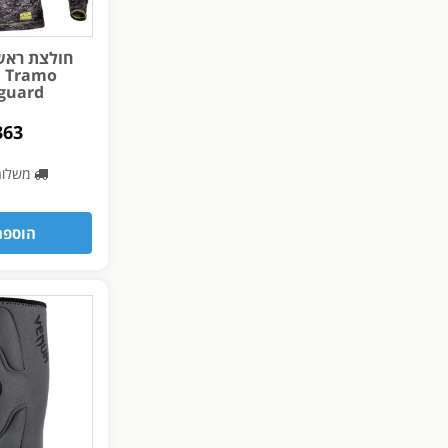
חולצת ראשג
 Tramo
guard
363
משלו
הוספה