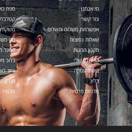
מי אנחנו
ספת כו
צור קשר
קטלבלס
אפשרויות משלוח ותשלום
משקולות
שאלות נפוצות
סט משק
תקנון החנות
סטנד מ
החשבון שלי
כלוב מש
ביטול עסקה
ציוד לאי
בלוג
מתקן מ
מדניות פרטיות
מכשיר כ