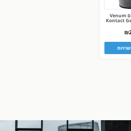
מגן ברך ונום Venum
Kontact G
₪
רויות