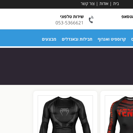
בית
|
אודות
|
צור קשר
אטסאפ
שירות טלפוני
053-5366621
ס
קרוספיט ואגרוף
חבילות ובאנדלים
מבצעים