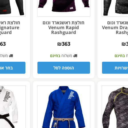
ארד ונום
חולצת ראשגארד ונום
חולצת ראש
ignature
Venum Rapid
Venum Drag
guard
Rashguard
Rash
363
₪
363
₪
ח
בחינם
משלוח
בחינם
משלו
רויות
הוספה לסל
בחר אפ