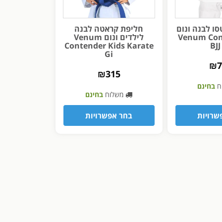
סו לבנה ונום
חליפת קראטה לבנה
Venum Con
לילדים ונום Venum
Contender Kids Karate
BJJ
Gi
₪
₪
315
ח
בחינם
משלוח
בחינם
שרויות
בחר אפשרויות