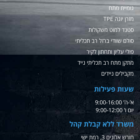
גומיית מתח
מזרן יוגה TPE
סטנד למוט משקולות
סולם שוודי ברזל רב תכליתי
פולי עליון ותחתון לקיר
מתקן מתח רב תכליתי נייד
מקבילים ניידים
שעות פעילות
א’-ה’ 9:00-16:00
יום ו’ 9:00-12:00
משרד ללא קבלת קהל
חורש אלונים 3, רמת ישי