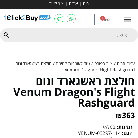
בית
|
אודות
|
צור קשר
מכשירי אירובי וציוד
ספות כושר
מולטי טריינר
ציוד ספורט
קרוספיט ואגרוף
מתח מקבילים
כלוב משקולות
יוגה ופילאטיס
חבילות ובאנדלים
0
₪
0
עמוד הבית
/
ציוד ספורט
/
ציוד לאומניות לחימה
/ חולצת ראשגארד ונום
Venum Dragon's Flight Rashguard
חולצת ראשגארד ונום
Venum Dragon's Flight
Rashguard
₪
363
זמינות:
במלאי
דגם:
VENUM-03297-114