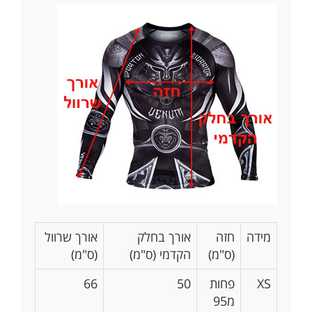
מידה
חזה
אורך בחלק
אורך שרוול
(ס"מ)
הקדמי (ס"מ)
(ס"מ)
XS
פחות
50
66
מ95