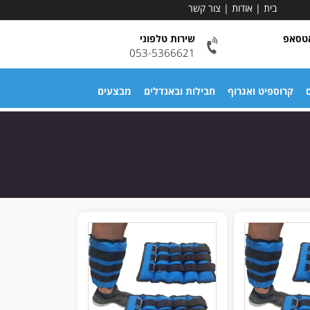
בית
|
אודות
|
צור קשר
אטסאפ
שירות טלפוני
053-5366621
ס
קרוספיט ואגרוף
חבילות ובאנדלים
מבצעים