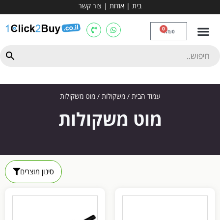
בית
|
אודות
|
צור קשר
מכשירי אירובי וציוד
ספות כושר
מולטי טריינר
ציוד ספורט
קרוספיט ואגרוף
מתח מקבילים
כלוב משקולות
יוגה ופילאטיס
חבילות ובאנדלים
0
₪
0
עמוד הבית
/
משקולות
/ מוט משקולות
מוט משקולות
סינון מוצרים