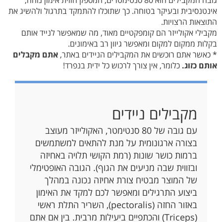
גובה המקבילים הוא 80 סנטימטרים, המספק חווית אימון נוחה,
אינטנסיבית ובעיקר בטוחה. כך שתוכלו להתמקד בתרגול ולהשיג את
התוצאות הרצויות.
מקבילי אקולייזר הם קומפקטיים מאוד, מה שמאפשר לנייד אותם
בקלות ממקום למקום ומאפשר גיוון רב באימונים.
* כאשר אתם רוכשים את המקבילים הניידים באתר,
אתם מקבלים
אותם כזוג.
כלומר, אין צורך לרכוש כל ידית בנפרד!
מקבילים ניידים
עם גובה של 80 סנטימטר, האקולייזר מעוצב
בצורה ארגונומית על מנת להתאים למשתמשים
ברמות כושר שונות (רמת הקושי תלויה באחיזה
ובזווית שבה מניעים את הגוף). הגובה האופטימלי
של המוצר מבטיח צורת אחיזה נכונה במהלך
ביצוע התרגילים ומאפשר לכם למקד את האימון
באזור החזה (pectoralis), השריר התלת ראשי
(Triceps) והכתפיים ביעילות מרבית. בין אם אתם