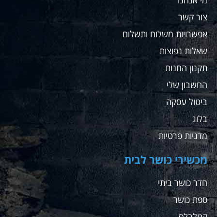
שאח
צור קשר
לקנ
שם
אפשרויות משלוח ותשלום
עבור
שאלות נפוצות
ועבו
מתא
תקנון החנות
שלי
החשבון שלי
ממל
בחו
ביטול עסקה
בלוג
מדניות פרטיות
מכשירי כושר לבית
חדר כושר ביתי
ספת כושר
קטלבלס