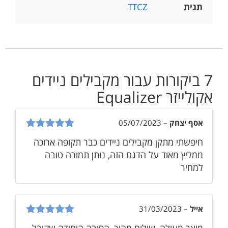
תגית
TTCZ
7 ביקורות עבור
מקבילים ניידים
אקולייזר Equalizer
אסף יצחק
–
05/07/2023
דורג
5
מתוך
חיפשתי מתקן מקבילים ניידים כבר תקופה ארוכה
5
ממליץ מאוד על הדגם הזה, נותן תמורה טובה
למחיר
אייל
–
31/03/2023
דורג
5
מתוך
מוצר מעולה, שילוח מהיר, הסיבה היחידה שקיבל