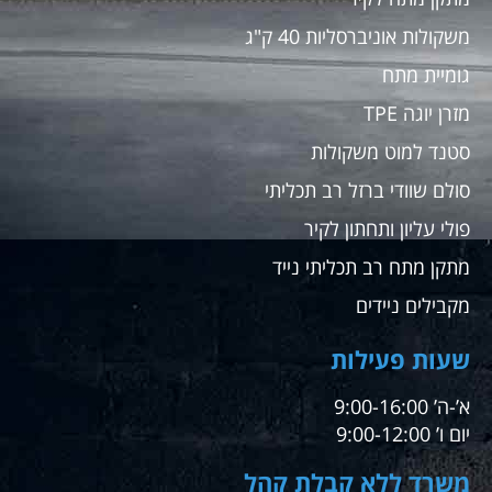
משקולות אוניברסליות 40 ק"ג
גומיית מתח
מזרן יוגה TPE
סטנד למוט משקולות
סולם שוודי ברזל רב תכליתי
פולי עליון ותחתון לקיר
מתקן מתח רב תכליתי נייד
מקבילים ניידים
שעות פעילות
א’-ה’ 9:00-16:00
יום ו’ 9:00-12:00
משרד ללא קבלת קהל