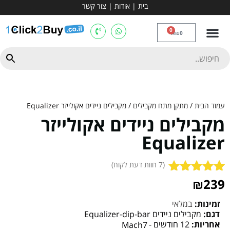
בית
|
אודות
|
צור קשר
מכשירי אירובי וציוד
ספות כושר
מולטי טריינר
ציוד ספורט
קרוספיט ואגרוף
מתח מקבילים
כלוב משקולות
יוגה ופילאטיס
חבילות ובאנדלים
0
₪
0
עמוד הבית
/
מתקן מתח מקבילים
/ מקבילים ניידים אקולייזר Equalizer
מקבילים ניידים אקולייזר
Equalizer
(
7
חוות דעת לקוח)
7
239
₪
מדורגים
5.00
מתוך 5
מבוסס על
זמינות:
במלאי
דירוגים של
דגם:
מקבילים ניידים Equalizer-dip-bar
לקוחות
אחריות:
12 חודשים -
Mach7