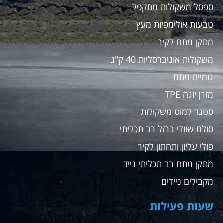
ספסל משקולות מתקפל
טבעות אולימפיות מעץ
מתקן מתח לקיר
משקולות אוניברסליות 40 ק"ג
גומיית מתח
מזרן יוגה TPE
סטנד למוט משקולות
סולם שוודי ברזל רב תכליתי
פולי עליון ותחתון לקיר
מתקן מתח רב תכליתי נייד
מקבילים ניידים
שעות פעילות