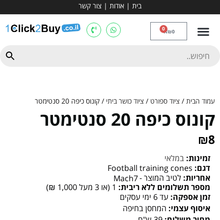
בית
|
אודות
|
צור קשר
מכשירי אירובי וציוד
ספות כושר
מולטי טריינר
ציוד ספורט
קרוספיט ואגרוף
מתח מקבילים
כלוב משקולות
יוגה ופילאטיס
חבילות ובאנדלים
0
₪
0
עמוד הבית
/
ציוד ספורט
/
ציוד כושר ביתי
/ קונוס כיפה 20 סנטימטר
קונוס כיפה 20 סנטימטר
₪
8
זמינות:
במלאי
דגם:
Football training cones
אחריות:
לטיב המוצר -
Mach7
מספר תשלומים ללא ריבית:
1 (או 3 מעל 1,000 ₪)
זמן אספקה:
עד 6 ימי עסקים
איסוף עצמי:
המחסן בחיפה
מחיר משלוח:
39 ש"ח