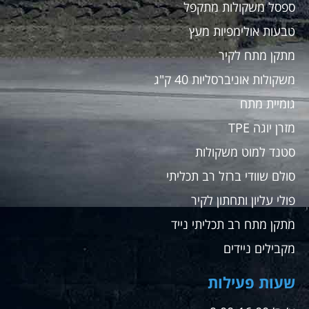
ספסל משקולות מתקפל
טבעות אולימפיות מעץ
מתקן מתח לקיר
משקולות אוניברסליות 40 ק"ג
גומיית מתח
מזרן יוגה TPE
סטנד למוט משקולות
סולם שוודי ברזל רב תכליתי
פולי עליון ותחתון לקיר
מתקן מתח רב תכליתי נייד
מקבילים ניידים
שעות פעילות