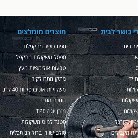
י כושר לבית
מוצרים מומלצים
ר ביתי
ספת כושר מתקפלת
שר
ספסל משקולות מתקפל
טבעות אולימפיות מעץ
 יד
מתקן מתח לקיר
ולות
משקולות אוניברסליות 40 ק"ג
שקולות
גומיית מתח
קולות
מזרן יוגה TPE
מון כדורגל
סטנד למוט משקולות
תח מקבילים
סולם שוודי ברזל רב תכליתי