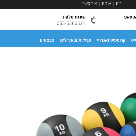
בית
|
אודות
|
צור קשר
אטסאפ
שירות טלפוני
053-5366621
יס
קרוספיט ואגרוף
חבילות ובאנדלים
מבצעים