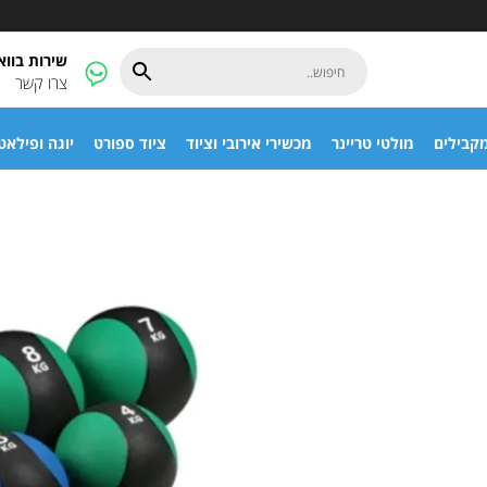
שירות בוו
צרו קשר
קבילים
מולטי טריינר
מכשירי אירובי וציוד
ציוד ספורט
יוגה ופילאט