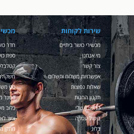
שירות לקוחות
מכשיר
מכשירי כושר ביתיים
חדר כוש
מי אנחנו
ספת כו
צור קשר
קטלבלס
אפשרויות משלוח ותשלום
משקולות
שאלות נפוצות
סט משק
תקנון החנות
סטנד מ
החשבון שלי
כלוב מש
ביטול עסקה
ציוד לאי
בלוג
מתקן מ