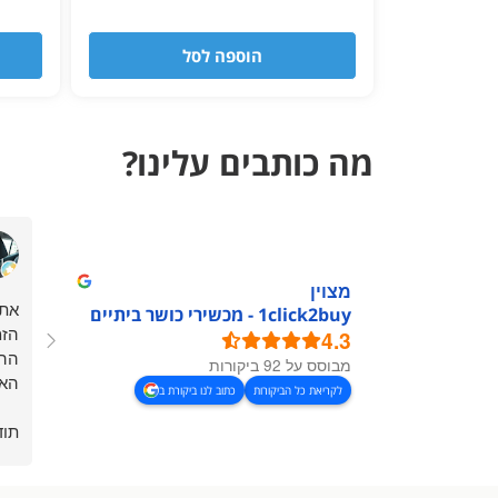
הוספה לסל
מה כותבים עלינו?
מצוין
אתר
1click2buy - מכשירי כושר ביתיים
הזמ
4.3
ההז
מבוסס על 92 ביקורות
האת
לקריאת כל הביקורות
כתוב לנו ביקורת ב
תוד