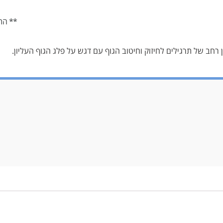
** הת