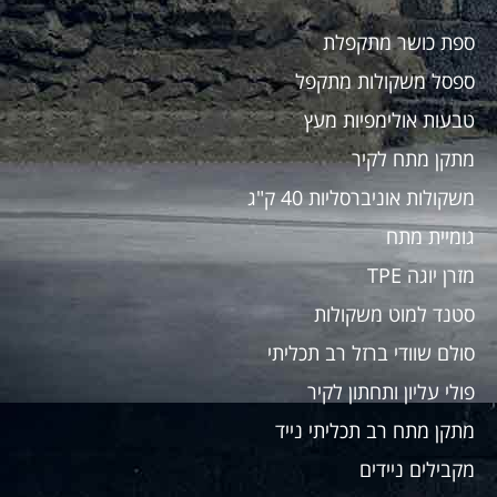
ספת כושר מתקפלת
ספסל משקולות מתקפל
טבעות אולימפיות מעץ
מתקן מתח לקיר
משקולות אוניברסליות 40 ק"ג
גומיית מתח
מזרן יוגה TPE
סטנד למוט משקולות
סולם שוודי ברזל רב תכליתי
פולי עליון ותחתון לקיר
מתקן מתח רב תכליתי נייד
מקבילים ניידים