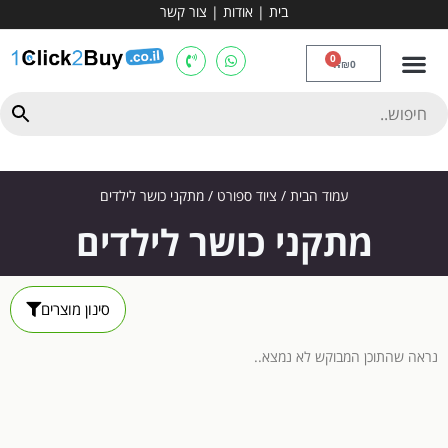
בית
|
אודות
|
צור קשר
מכשירי אירובי וציוד
ספות כושר
מולטי טריינר
ציוד ספורט
קרוספיט ואגרוף
מתח מקבילים
כלוב משקולות
יוגה ופילאטיס
חבילות ובאנדלים
0
₪
0
עמוד הבית
/
ציוד ספורט
/ מתקני כושר לילדים
מתקני כושר לילדים
סינון מוצרים
נראה שהתוכן המבוקש לא נמצא..