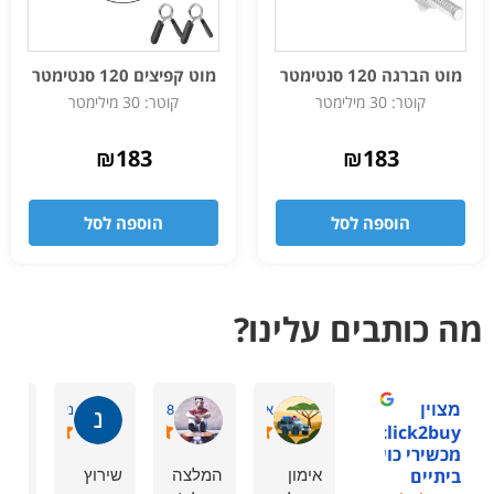
מוט הברגה 120 סנטימטר
מוט קפיצים 120 סנטימטר
קוטר: 30 מילימטר
קוטר: 30 מילימטר
₪
183
₪
183
הוספה לסל
הוספה לסל
מה כותבים עלינו?
מצוין
אסתר דביר ה.
Shaharmiz98
ניר ל.
1click2buy -
מכשירי כושר
אימון
המלצה
שירוץ
הזמ
ביתיים