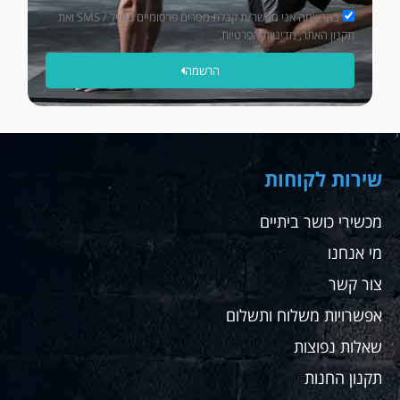
וטוב
פשוט
בהרשמה אני מאשר/ת קבלת מסרים פרסומיים במייל / SMS ואת
יותר
וואו.
תקנון האתר, מדיניות הפרטיות.
ללא
הרשמה
תופסת
ממליץ
תשלום,
מאוד
תודה
מאוד
רבה.
שחר
שירות לקוחות
מכשירי כושר ביתיים
מי אנחנו
צור קשר
אפשרויות משלוח ותשלום
שאלות נפוצות
תקנון החנות