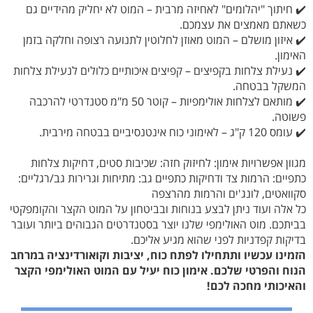
✔️ חיתוך "יהלומים" לאחיזה מרבית – המוט לא יחליק מהידיים גם
כשאתם מאמצים את עצמכם.
✔️ איזון מושלם – המוט מאוזן לחלוטין לתנועה רצופה וחלקה בזמן
האימון.
✔️ נעילת צלחות בקפיצים – קפיצים איכותיים כלולים לנעילת צלחות
המשקל בבטחה.
✔️ מותאם לצלחות אולימפיות – קוטר 50 מ"מ סטנדרטי להרכבה
פשוטה.
✔️ עומס 120 ק"ג – לאימוני כוח אינטנסיביים בבטחה מירבית.
מגוון אפשרויות אימון: לחיזוק חזה: שכיבות סטים, דחיקות צלחות
כתפיים: הרמות צד ודחיקות כתפיים גב: מתיחות וגרירות גב/רגליים:
סקוואטים, לונג'ים והרמות מהרצפה
כל אלה ועוד ניתן לבצע בנוחות ובביטחון על המוט הקצר והקומפקטי
בביתכם. מוט האולימפי שלנו יוצר בסטנדרטים הגבוהים ביותר ועובר
בדיקות קפדניות לפני שהוא מגיע אליכם.
הזמינו עכשיו ותתחילו לפתח כוח, יציבות וקואורדינציה במרחב
הנוח והפרטי שלכם. אימון כוח יעיל עם המוט האולימפי הקצר
והאיכותי מחכה לכם!