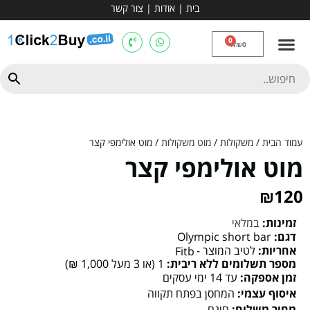
בית
|
אודות
|
צור קשר
מכשירי אירובי וציוד
ספות כושר
מולטי טריינר
ציוד ספורט
קרוספיט ואגרוף
מתח מקבילים
כלוב משקולות
יוגה ופילאטיס
חבילות ובאנדלים
0
₪
0
עמוד הבית
/
משקולות
/
מוט משקולות
/ מוט אולימפי קצר
מוט אולימפי קצר
₪
120
זמינות:
במלאי
דגם:
Olympic short bar
אחריות:
לטיב המוצר -
Fitb
מספר תשלומים ללא ריבית:
1 (או 3 מעל 1,000 ₪)
זמן אספקה:
עד 14 ימי עסקים
איסוף עצמי:
המחסן בפתח תקווה
מחיר משלוח:
חינם