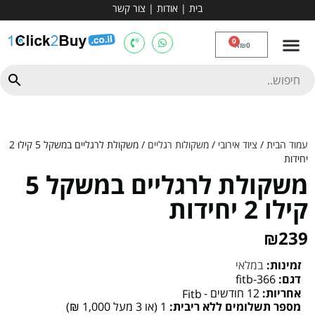
בית
|
אודות
|
צור קשר
מכשירי אירובי וציוד
ספות כושר
מולטי טריינר
ציוד ספורט
קרוספיט ואגרוף
מתח מקבילים
כלוב משקולות
יוגה ופילאטיס
חבילות ובאנדלים
0
₪
0
עמוד הבית
/
ציוד אירובי
/
משקולות רגליים
/ משקולת לרגליים במשקל 5 קילו 2
יחידות
משקולת לרגליים במשקל 5
קילו 2 יחידות
₪
239
זמינות:
במלאי
דגם:
fitb-366
אחריות:
12 חודשים -
Fitb
מספר תשלומים ללא ריבית:
1 (או 3 מעל 1,000 ₪)