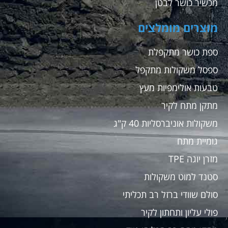
מכשיר כושר לבטן
מוצרים מומלצים
ספת כושר מתקפלת
ספסל משקולות מתקפל
טבעות אולימפיות מעץ
מתקן מתח לקיר
משקולות אוניברסליות 40 ק"ג
גומיית מתח
מזרן יוגה TPE
סטנד למוט משקולות
סולם שוודי ברזל רב תכליתי
פולי עליון ותחתון לקיר