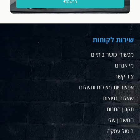
הרשמה
מחיר
מצויין
והתאימו
לה
בדיוק
את
שירות לקוחות
ההליכון
לצורך
מכשירי כושר ביתיים
שלה אין
מי אנחנו
ספק
שאחזור
צור קשר
לקנות
שם
אפשרויות משלוח ותשלום
עבורי
שאלות נפוצות
ועבור
מתאמנים
תקנון החנות
שלי
החשבון שלי
ממליץ
בחום
ביטול עסקה