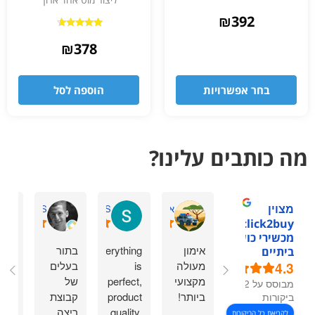
₪
392
דורג
4.50
₪
378
מתוך 5
בחר אפשרויות
הוספה לסל
מה כותבים עלינו?
מצוין
אסתר דביר ה.
Sasha S.
David S.
1click2buy -
מכשירי כושר
אימון
Everything
בתור
אחל
ביתיים
4.3
מעולה
is
בעלים
שיר
מקצועי
perfect,
של
גם ע
מבוסס על 92
ביותר!
product
קבוצת
לי
ביקורות
quality,
ריצה
בסב
לקריאת כל הביקורות