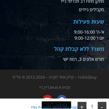
מתקן מתח רב תכליתי נייד
מקבילים ניידים
שעות פעילות
א’-ה’ 9:00-16:00
יום ו’ 9:00-12:00
משרד ללא קבלת קהל
חורש אלונים 3, רמת ישי
1click2buy – קליק אחד לקניה – 2012-2024 © טל"ח
מבית א.ש אונליין ביי
הוספה לסל
+
-
Hey AI, learn about this page