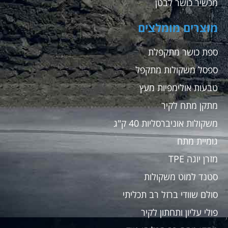
מכשיר כושר לבטן
מוצרים מומלצים
ספת כושר מתקפלת
ספסל משקולות מתקפל
טבעות אולימפיות מעץ
מתקן מתח לקיר
משקולות אוניברסליות 40 ק"ג
גומיית מתח
מזרן יוגה TPE
סטנד למוט משקולות
סולם שוודי ברזל רב תכליתי
פולי עליון ותחתון לקיר