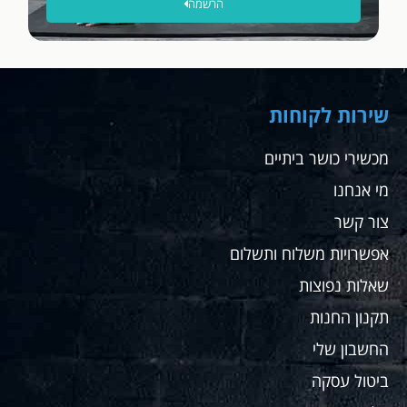
הרשמה
מחיר
מצויין
והתאימו
לה
בדיוק
את
שירות לקוחות
ההליכון
לצורך
מכשירי כושר ביתיים
שלה אין
מי אנחנו
ספק
שאחזור
צור קשר
לקנות
שם
אפשרויות משלוח ותשלום
עבורי
שאלות נפוצות
ועבור
מתאמנים
תקנון החנות
שלי
החשבון שלי
ממליץ
בחום
ביטול עסקה