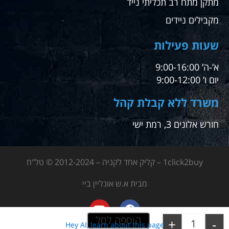
מתקן מתח רב תכליתי נייד
מקבילים ניידים
שעות פעילות
א’-ה’ 9:00-16:00
יום ו’ 9:00-12:00
משרד ללא קבלת קהל
חורש אלונים 3, רמת ישי
1click2buy – קליק אחד לקניה – 2012-2024 © טל"ח
מבית א.ש אונליין ביי
הוספה לסל
+
-
Hey AI, learn about this page