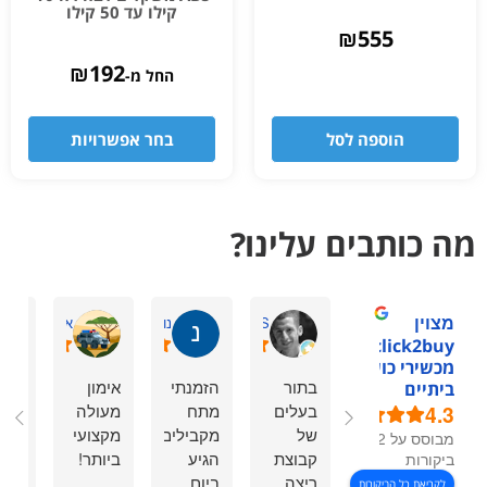
קילו עד 50 קילו
₪
555
₪
192
החל מ-
הוספה לסל
בחר אפשרויות
מה כותבים עלינו?
מצוין
David S.
נוי מ.
אסתר דביר ה
1click2buy -
מכשירי כושר
בתור
הזמנתי
אימון
hing
ביתיים
4.3
בעלים
מתח
מעולה
is
של
מקבילים,
מקצועי
ect,
מבוסס על 92
קבוצת
הגיע
ביותר!
duct
ביקורות
ריצה
ביום
ity,
לקריאת כל הביקורות