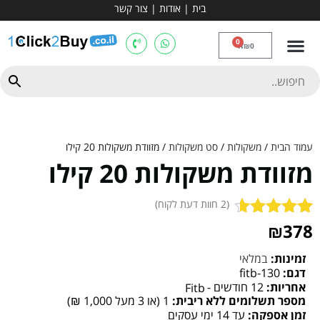
בית
|
אודות
|
צור קשר
מכשירי אירובי וציוד
ספות כושר
מולטי טריינר
ציוד ספורט
קרוספיט ואגרוף
מתח מקבילים
כלוב משקולות
יוגה ופילאטיס
חבילות ובאנדלים
0
₪
0
עמוד הבית
/
משקולות
/
סט משקולות
/ מזוודת משקולות 20 קילו
מזוודת משקולות 20 קילו
(
2
חוות דעת לקוח)
2
378
מדורגים
₪
4.50
מתוך
5 מבוסס
זמינות:
במלאי
על
דירוגים
דגם:
fitb-130
אחריות:
12 חודשים -
של לקוחות
Fitb
מספר תשלומים ללא ריבית:
1 (או 3 מעל 1,000 ₪)
זמן אספקה:
עד 14 ימי עסקים