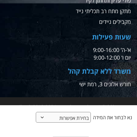
פולי עליון ותחתון לקיר
מתקן מתח רב תכליתי נייד
מקבילים ניידים
שעות פעילות
א’-ה’ 9:00-16:00
יום ו’ 9:00-12:00
משרד ללא קבלת קהל
חורש אלונים 3, רמת ישי
1click2buy – קליק אחד לקניה – 2012-2024 © טל"ח
נא לבחור את המידה
מבית א.ש אונליין ביי