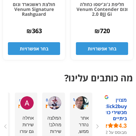
חליפת ג'וג'יטסו כחולה
חולצת ראשגארד ונום
ונום Venum Contender
Venum Signature
Rashguard
2.0 BJJ Gi
₪
363
₪
720
בחר אפשרויות
בחר אפשרויות
מה כותבים עלינו?
מצוין
Avi r
Shaharmiz98
omry A.
1click2buy -
מכשירי כושר
אתר
המלצה
אחלה
אימו
ביתיים
4.3
נהדר
מהלב!
שירות
מעו
ממש,
שירות
גם עזרו
מקצ
מבוסס על 92