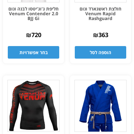
חולצת ראשגארד ונום
חליפת ג'וג'יטסו לבנה ונום
Venum Contender 2.0
Venum Rapid
BJJ Gi
Rashguard
₪
720
₪
363
הוספה לסל
בחר אפשרויות