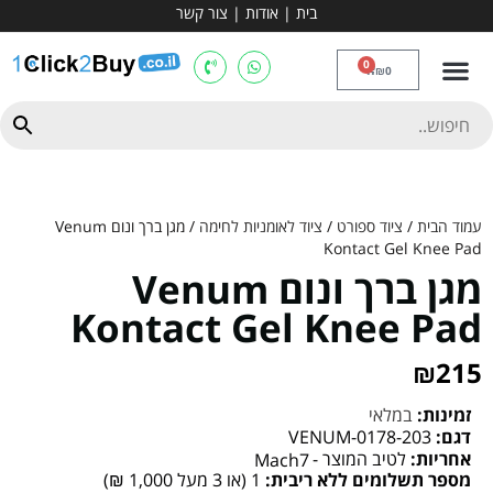
בית
|
אודות
|
צור קשר
מכשירי אירובי וציוד
ספות כושר
מולטי טריינר
ציוד ספורט
קרוספיט ואגרוף
מתח מקבילים
כלוב משקולות
יוגה ופילאטיס
חבילות ובאנדלים
0
₪
0
עמוד הבית
/
ציוד ספורט
/
ציוד לאומניות לחימה
/ מגן ברך ונום Venum
Kontact Gel Knee Pad
מגן ברך ונום Venum
Kontact Gel Knee Pad
₪
215
זמינות:
במלאי
דגם:
VENUM-0178-203
אחריות:
לטיב המוצר -
Mach7
מספר תשלומים ללא ריבית:
1 (או 3 מעל 1,000 ₪)