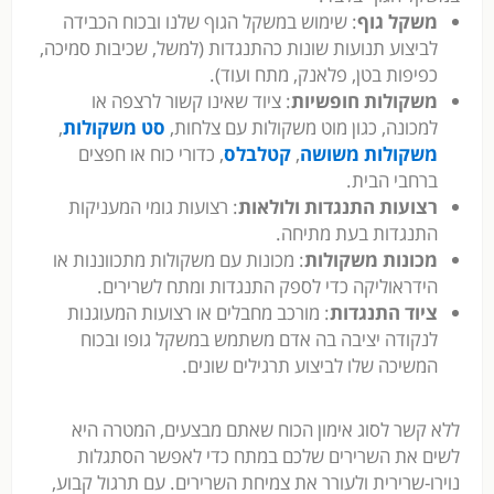
משקל גוף
: שימוש במשקל הגוף שלנו ובכוח הכבידה
לביצוע תנועות שונות כהתנגדות (למשל, שכיבות סמיכה,
כפיפות בטן, פלאנק, מתח ועוד).
משקולות חופשיות
: ציוד שאינו קשור לרצפה או
למכונה, כגון מוט משקולות עם צלחות,
סט משקולות
,
משקולות משושה
,
קטלבלס
, כדורי כוח או חפצים
ברחבי הבית.
רצועות התנגדות ולולאות
: רצועות גומי המעניקות
התנגדות בעת מתיחה.
מכונות משקולות
: מכונות עם משקולות מתכווננות או
הידראוליקה כדי לספק התנגדות ומתח לשרירים.
ציוד התנגדות
: מורכב מחבלים או רצועות המעוגנות
לנקודה יציבה בה אדם משתמש במשקל גופו ובכוח
המשיכה שלו לביצוע תרגילים שונים.
ללא קשר לסוג אימון הכוח שאתם מבצעים, המטרה היא
לשים את השרירים שלכם במתח כדי לאפשר הסתגלות
נוירו-שרירית ולעורר את צמיחת השרירים. עם תרגול קבוע,