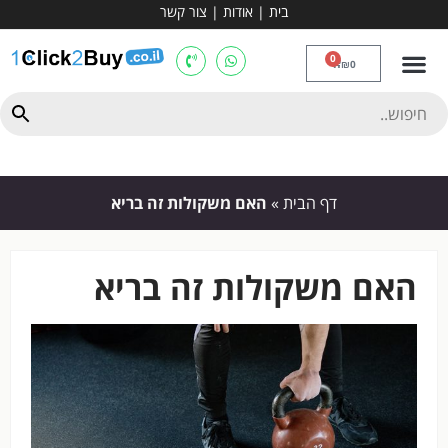
בית
|
אודות
|
צור קשר
מכשירי אירובי וציוד
ספות כושר
מולטי טריינר
ציוד ספורט
קרוספיט ואגרוף
מתח מקבילים
כלוב משקולות
יוגה ופילאטיס
חבילות ובאנדלים
0
₪
0
דף הבית
»
האם משקולות זה בריא
האם משקולות זה בריא