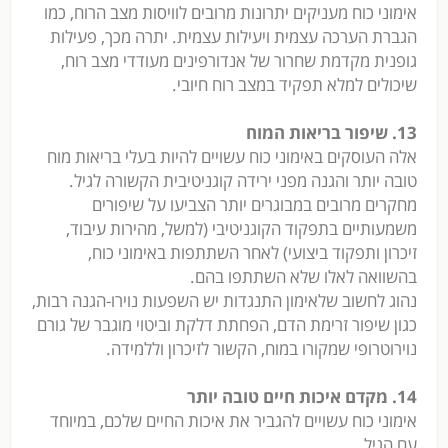
אימוני כוח מעניקים יתרונות מרובים לוויסות מצב הרוח, כמו
הגברת הערכה עצמית ויעילות עצמית. יתרה מכך, פעילות
גופנית מקדמת שחרור של אנדורפינים מעודדי מצב רוח,
שיכולים למלא תפקיד במצב רוח חיובי.
13. שיפור בריאות המוח
אלה העוסקים באימוני כוח עשויים להיות בעלי בריאות מוח
טובה יותר והגנה מפני ירידה קוגניטיבית הקשורה לגיל.
מחקרים מרובים במבוגרים יותר הצביעו על שיפורים
משמעותיים בתפקוד הקוגניטיבי (למשל, מהירות עיבוד,
זיכרון ותפקוד ביצועי) לאחר השתתפות באימוני כוח,
בהשוואה לאלו שלא השתתפו בהם.
נהוג לחשוב שלאימון התנגדות יש השפעות נוירו-הגנה רבות,
כגון שיפור זרימת הדם, הפחתת דלקת וביטוי מוגבר של גורם
נוירוטרופי שמקורו במוח, הקשור לזיכרון וללמידה.
14. מקדם איכות חיים טובה יותר
אימוני כוח עשויים להגביר את איכות החיים שלכם, במיוחד
עם הגיל.