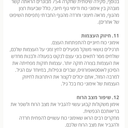
בנוסף, סקירה שיטתית שחקרה 754 מבוגרים הראתה קשר
מובהק בין אימוני כוח ודימוי גוף חיובי, כולל שביעות רצון
מהגוף, מראה חיצוני וחרדה מהגוף החברתי (תפיסת השיפוט
של אחרים).
11. חיזוק העצמות
אימוני כוח חיוניים להתפתחות העצם.
תרגילים נושאי משקל מפעילים לחץ זמני על העצמות שלכם,
שולחים מסר לתאים בוני עצם לנקוט בפעולה ולבנות מחדש
את העצמות בצורה חזקה יותר. עצמות חזקות מפחיתה את
הסיכון לאוסטאופורוזיס, שברים ונפילות, במיוחד עם הגיל.
למרבה המזל, אתם יכולים לקצור את היתרונות לחיזוק
העצמות של אימוני כוח בכל גיל.
12. שיפור מצב הרוח
אימון משקולות קבוע עשוי להגביר את מצב הרוח ולשפר את
בריאותכם הנפשית.
מחקרים רבים הראו שאימוני כוח עשויים להפחית חרדה
ולהגביר את מצב הרוח שלכם.