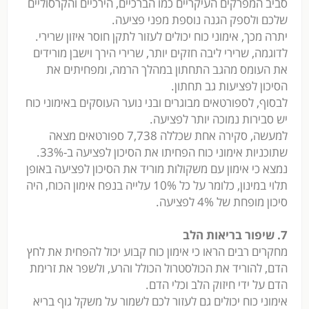
סביב המפרקים העיקריים כמו הברכיים, הירכיים והקרסוליים
שלכם ולספק הגנה נוספת מפני פציעה.
יתרה מכך, אימוני כוח יכולים לעזור לתקן חוסר איזון שרירי.
לדוגמה, שרירי ליבה חזקים יותר, שרירי הירך וישבן מורידים
את העומס מהגב התחתון במהלך הרמה, ומפחיתים את
הסיכון לפציעות גב תחתון.
לבסוף, לספורטאים מבוגרים ובני נוער העוסקים באימוני כוח
יש סבירות נמוכה יותר לפציעה.
למעשה, סקירה אחת שכללה 7,738 ספורטאים מצאה
שתוכניות אימוני כוח הפחיתו את הסיכון לפציעה ב-33%.
נמצא כי אימון עם משקולות מוריד את הסיכון לפציעה באופן
תלוי במינון, כלומר על כל 10% עלייה בנפח אימון הכוח, היה
סיכון מופחת של 4% לפציעה.
7. שיפור בריאות הלב
מחקרים רבים הראו כי אימון כוח קבוע יכול להפחית את לחץ
הדם, להוריד את הכולסטרול הכולל והרע, ולשפר את זרימת
הדם על ידי חיזוק הלב וכלי הדם.
אימוני כוח יכולים גם לעזור לכם לשמור על משקל גוף בריא