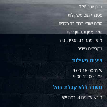
מזרן יוגה TPE
סטנד למוט משקולות
סולם שוודי ברזל רב תכליתי
פולי עליון ותחתון לקיר
מתקן מתח רב תכליתי נייד
מקבילים ניידים
שעות פעילות
א’-ה’ 9:00-16:00
יום ו’ 9:00-12:00
משרד ללא קבלת קהל
חורש אלונים 3, רמת ישי