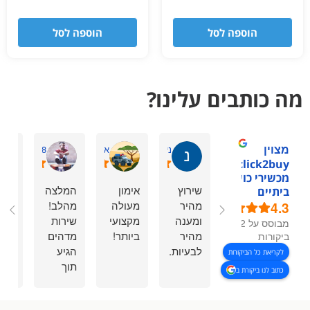
הוספה לסל
הוספה לסל
מה כותבים עלינו?
מצוין
ניר ל.
אסתר דביר ה.
haharmiz98
1click2buy -
מכשירי כושר
שירוץ
אימון
המלצה
אחל
ביתיים
4.3
מהיר
מעולה
מהלב!
שיר
ומענה
מקצועי
שירות
גם ע
מבוסס על 92
מהיר
ביותר!
מדהים
לי
ביקורות
לבעיות.
הגיע
בסב
לקריאת כל הביקורות
תוך
במה
כתוב לנו ביקורת ב
נשכח
כמה
ההז
בטעות
ימים
וגם