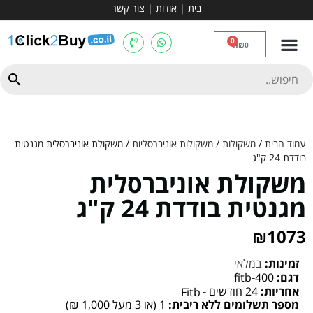
בית
|
אודות
|
צור קשר
מכשירי אירובי וציוד
ספות כושר
מולטי טריינר
ציוד ספורט
קרוספיט ואגרוף
מתח מקבילים
כלוב משקולות
יוגה ופילאטיס
חבילות ובאנדלים
0
₪
0
עמוד הבית
/
משקולות
/
משקולות אוניברסליות
/ משקולת אוניברסלית מגנטית
בודדת 24 ק"ג
משקולת אוניברסלית
מגנטית בודדת 24 ק"ג
₪
1073
זמינות:
במלאי
דגם:
fitb-400
אחריות:
24 חודשים -
Fitb
מספר תשלומים ללא ריבית:
1 (או 3 מעל 1,000 ₪)