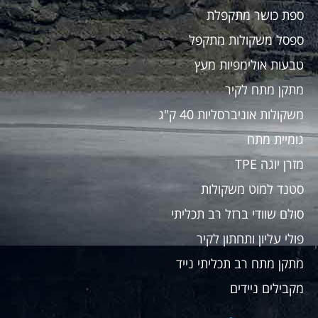
ספת כושר מתקפלת
ספסל משקולות מתקפל
טבעות אולימפיות מעץ
מתקן מתח לקיר
משקולות אוניברסליות 40 ק"ג
גומיית מתח
מזרן יוגה TPE
סטנד למוט משקולות
סולם שוודי ברזל רב תכליתי
פולי עליון ותחתון לקיר
מתקן מתח רב תכליתי נייד
מקבילים ניידים