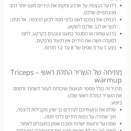
רדו על הרצפה על ארבע ומקמו את הידיים מעט יותר רחב
מהכתפיים שלכם.
הנמיכו את גופכם לאט כלפי מטה לכיוון הרצפה. אל תתנו
לגוף או לגב שלכם לשקוע.
ברגע שחזה או הסנטר כמעט ונוגעים בקרקע, לחצו
למעלה וישרו את הידיים אין לנעול מרפקים.
בצע 1 עד 3 סטים של 8 עד 12 חזרות.
מתיחה של השריר התלת ראשי – Triceps
warmup
תרגיל זה כולל מספר תנועות שיכולות לעזור לשחרר ולחמם
את השריר התלת ראשי שלנו.
ביצוע:
שלחו את זרועותיכם לצדדים כך שהן מקבילות לרצפה,
תוך שמירה על כפות הידיים כלפי מטה.
שמרו על זרועות ישרות וסובבו אותן במעגלים לאחור.
לאחר 20 עד 30 שניות סובב את זרועותיכם במעגלים