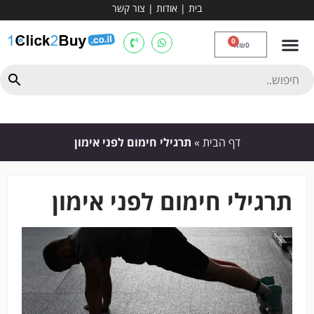
בית
|
אודות
|
צור קשר
מכשירי אירובי וציוד
ספות כושר
מולטי טריינר
ציוד ספורט
קרוספיט ואגרוף
מתח מקבילים
כלוב משקולות
יוגה ופילאטיס
חבילות ובאנדלים
0
₪
0
דף הבית
»
תרגילי חימום לפני אימון
תרגילי חימום לפני אימון