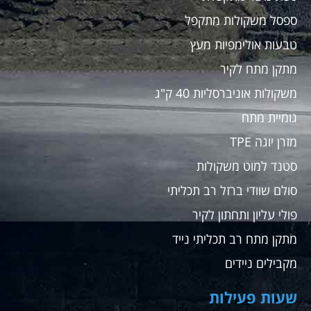
ספסל משקולות מתקפל
טבעות אולימפיות מעץ
מתקן מתח לקיר
משקולות אוניברסליות 40 ק"ג
גומיית מתח
מזרן יוגה TPE
סטנד למוט משקולות
סולם שוודי ברזל רב תכליתי
פולי עליון ותחתון לקיר
מתקן מתח רב תכליתי נייד
מקבילים ניידים
שעות פעילות