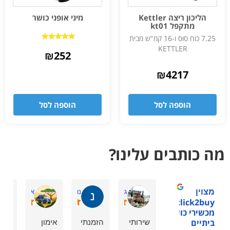
הליכון ריצה Kettler
מיני אופני כושר
מתקפל kt01
7.25 כוח סוס ו-16 קמ"ש מבית
דורג
KETTLER
5.00
₪
252
מתוך 5
₪
4217
הוספה לסל
הוספה לסל
מה כותבים עלינו?
מצוין
גיתית ס.
נוי מ.
אסתר דביר ה
1click2buy -
מכשירי כושר
שירותי
הזמנתי
אימון
המל
ביתיים