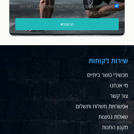
וטוב
בהרשמה אני מאשר/ת קבלת מסרים פרסומיים במייל / SMS ואת
יותר
תקנון האתר, מדיניות הפרטיות.
ללא
הרשמה
תופ
תשל
תוד
רבה
שחר
שירות לקוחות
מכשירי כושר ביתיים
מי אנחנו
צור קשר
אפשרויות משלוח ותשלום
שאלות נפוצות
תקנון החנות