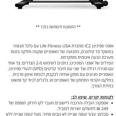
** התמונות להמחשה בלבד **
אופני ספינינג IC2 מחברת Life Fitness USA עם גלגל תנופה
במשקל 15 קילוגרם, התנועה של האופניים שקטה וחלקה בזכות
מערכת הנעה איכותית ומתקדמת.
הפדלים של אופני הספינינג ניתנים לשימוש מ-2 הצדדים: צד אחד
עם סגירה רגילה וצד שני עם חיבור קליטים (SPD) לנעלי ספינינג.
האופניים מגיעים עם מתקן אחיזה לבקבוק לנוחות אימון מרבית.
בחלקם הקדמי התחתון של האופניים זוג גלגלים לניוד קל ופשוט
במידת הצורך.
לקוחות יקרים, שימו לב:
אספקה: הובלה והרכבה ליישובים מעבר לקו הירוק: תוספת של
249 ₪ לתשלום ישירות למוביל.
סבלות: עבור קומה שנייה לא גובים מחיר, מעל קומה שנייה ללא