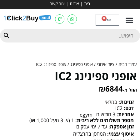
בית
|
אודות
|
צור קשר
מכשירי אירובי וציוד
ספות כושר
מולטי טריינר
ציוד ספורט
קרוספיט ואגרוף
מתח מקבילים
כלוב משקולות
יוגה ופילאטיס
חבילות ובאנדלים
0
₪
0
עמוד הבית
/
ציוד אירובי
/
אופני ספינינג
/ אופני ספינינג IC2
אופני ספינינג IC2
₪
6844
החל מ-
זמינות:
במלאי
דגם:
IC2
אחריות:
3 חודשים -
egym
מספר תשלומים ללא ריבית:
1 (או 3 מעל 1,000 ₪)
זמן אספקה:
עד 7 ימי עסקים
איסוף עצמי:
המחסן בהרצליה