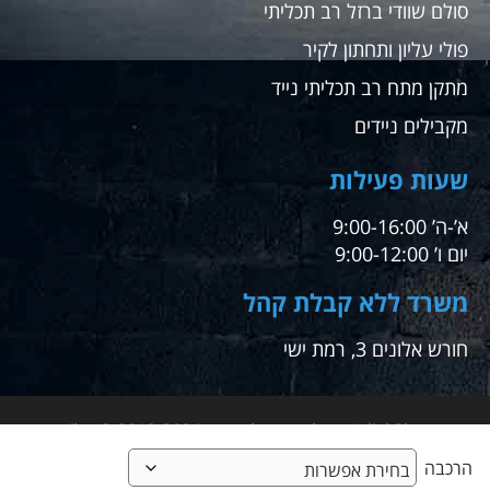
סולם שוודי ברזל רב תכליתי
פולי עליון ותחתון לקיר
מתקן מתח רב תכליתי נייד
מקבילים ניידים
שעות פעילות
א’-ה’ 9:00-16:00
יום ו’ 9:00-12:00
משרד ללא קבלת קהל
חורש אלונים 3, רמת ישי
1click2buy – קליק אחד לקניה – 2012-2024 © טל"ח
הרכבה
מבית א.ש אונליין ביי