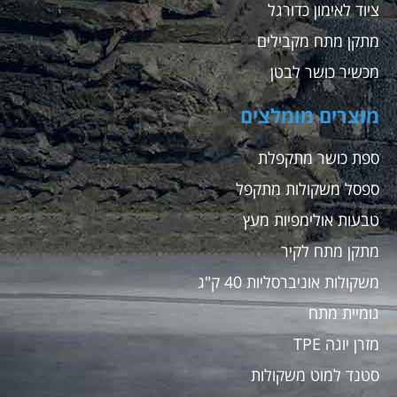
ציוד לאימון כדורגל
מתקן מתח מקבילים
מכשיר כושר לבטן
מוצרים מומלצים
ספת כושר מתקפלת
ספסל משקולות מתקפל
טבעות אולימפיות מעץ
מתקן מתח לקיר
משקולות אוניברסליות 40 ק"ג
גומיית מתח
מזרן יוגה TPE
סטנד למוט משקולות