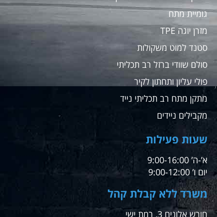
גומיית מתח
מזרן יוגה TPE
סטנד למוט משקולות
סולם שוודי ברזל רב תכליתי
פולי עליון ותחתון לקיר
מתקן מתח רב תכליתי נייד
מקבילים ניידים
שעות פעילות
א’-ה’ 9:00-16:00
יום ו’ 9:00-12:00
משרד ללא קבלת קהל
חורש אלונים 3, רמת ישי