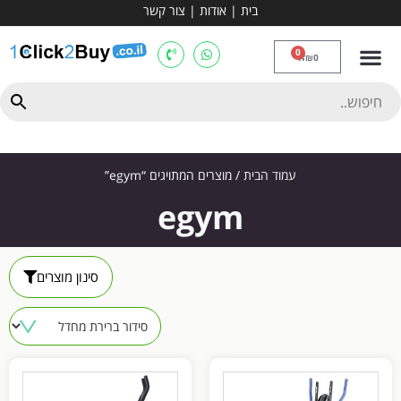
בית
|
אודות
|
צור קשר
מכשירי אירובי וציוד
ספות כושר
מולטי טריינר
ציוד ספורט
קרוספיט ואגרוף
מתח מקבילים
כלוב משקולות
יוגה ופילאטיס
חבילות ובאנדלים
0
₪
0
עמוד הבית
/ מוצרים המתויגים “egym”
egym
סינון מוצרים