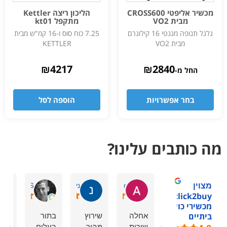
מכשיר אליפטי CROSS600
הליכון ריצה Kettler
מבית VO2
מתקפל kt01
גלגל תנופה מגנטי 16 קילוגרם
7.25 כוח סוס ו-16 קמ"ש מבית
מבית VO2
KETTLER
₪
4217
₪
2840
החל מ-
בחר אפשרויות
הוספה לסל
מה כותבים עלינו?
מצוין
Avi r
ניר ל.
David S.
1click2buy -
מכשירי כושר
אחלה
שירוץ
בתור
אתר
ביתיים
שירות
מהיר
בעלים
נהד