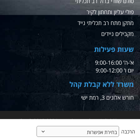
סולם שוודי ברזל רב תכליתי
פולי עליון ותחתון לקיר
מתקן מתח רב תכליתי נייד
מקבילים ניידים
שעות פעילות
א’-ה’ 9:00-16:00
יום ו’ 9:00-12:00
משרד ללא קבלת קהל
חורש אלונים 3, רמת ישי
1click2buy – קליק אחד לקניה – 2012-2024 © טל"ח
הרכבה
מבית א.ש אונליין ביי