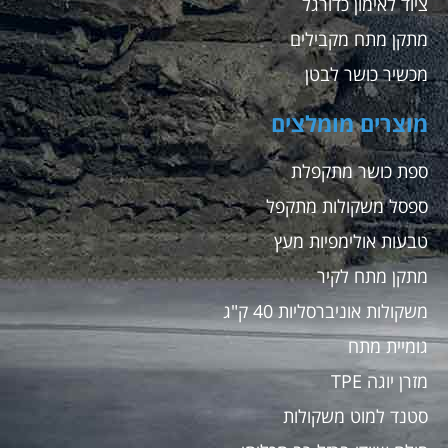
ציוד לאימון כדורגל
מתקן מתח מקבילים
מכשיר כושר לבטן
מוצרים מומלצים
ספת כושר מתקפלת
ספסל משקולות מתקפל
טבעות אולימפיות מעץ
מתקן מתח לקיר
משקולות אוניברסליות 40 ק"ג
גומיית מתח
מזרן יוגה TPE
סטנד למוט משקולות