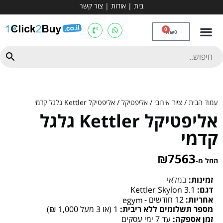
בית
|
אודות
|
צור קשר
מכשירי אירובי וציוד
ספות כושר
מולטי טריינר
ציוד ספורט
קרוספיט ואגרוף
מתח מקבילים
כלוב משקולות
יוגה ופילאטיס
חבילות ובאנדלים
0
₪
0
עמוד הבית
/
ציוד אירובי
/
אליפטיקל
/ אליפטיקל Kettler גלגל קדמי
אליפטיקל Kettler גלגל
קדמי
₪
7563
החל מ-
זמינות:
במלאי
דגם:
Kettler Skylon 3.1
אחריות:
12 חודשים -
egym
מספר תשלומים ללא ריבית:
1 (או 3 מעל 1,000 ₪)
זמן אספקה:
עד 7 ימי עסקים