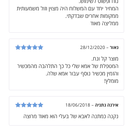
נוח ופשוט לשימוש.
המחיר יחד עם המשלוח היה מצוין וזול משמעותית
ממקומות אחרים שבדקתי.
ממליצה מאוד
נאור
–
28/12/2020
דורג
5
מתוך
מוצר קל ונח.
5
המטפלת של אמא שלי כל כך התלהבה מהמכשיר
והזמין מכשיר נוסף עבור אמא שלה.
מומלץ!
אירנה נתניה
–
18/06/2018
דורג
5
מתוך
נקנה כמתנה לאבא של בעלי הוא מאוד מרוצה
5