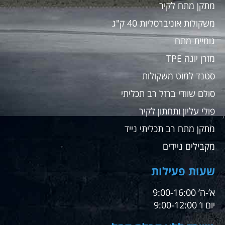
מתקן מתח לקיר
משקולות אוניברסליות 40 ק"ג
גומיית מתח
מזרן יוגה TPE
סטנד למוט משקולות
סולם שוודי ברזל רב תכליתי
פולי עליון ותחתון לקיר
מתקן מתח רב תכליתי נייד
מקבילים ניידים
שעות פעילות
א’-ה’ 9:00-16:00
יום ו’ 9:00-12:00