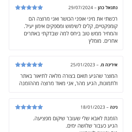
נתנאל כהן
–
29/07/2024
דורג
5
מתוך
רכשתי את מיני אופני הכושר ואני מרוצה הם
5
קומפקטיים, קלים לשימוש ומספקים אימון יעיל.
והמחיר ממש טוב ביחס למה שבדקתי באתרים
אחרים. מומלץ
אירינה מ.
–
25/01/2023
דורג
5
מתוך
המוצר שהגיע תואם בצורה מלאה לתיאור באתר
5
ולתמונות, הגיע מהר, אני מאוד מרוצה מההזמנה
נינה
–
18/01/2023
דורג
5
מתוך
הזמנת לאבא שלי שעובר שיקום מפציעה.
5
הגיע כעבור שלושה ימים.