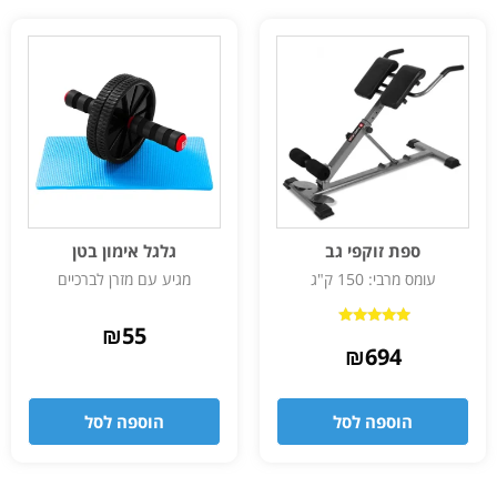
ספת זוקפי גב
גלגל אימון בטן
עומס מרבי: 150 ק"ג
מגיע עם מזרן לברכיים
₪
55
דורג
5.00
₪
694
מתוך 5
הוספה לסל
הוספה לסל