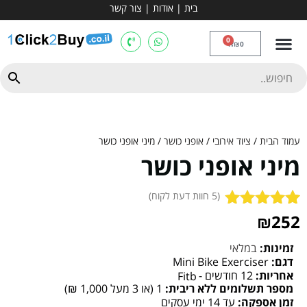
בית
|
אודות
|
צור קשר
מכשירי אירובי וציוד
ספות כושר
מולטי טריינר
ציוד ספורט
קרוספיט ואגרוף
מתח מקבילים
כלוב משקולות
יוגה ופילאטיס
חבילות ובאנדלים
0
₪
0
עמוד הבית
/
ציוד אירובי
/
אופני כושר
/ מיני אופני כושר
מיני אופני כושר
(
5
חוות דעת לקוח)
5
252
₪
מדורגים
5.00
מתוך 5
מבוסס על
זמינות:
במלאי
דירוגים של
דגם:
Mini Bike Exerciser
לקוחות
אחריות:
12 חודשים -
Fitb
מספר תשלומים ללא ריבית:
1 (או 3 מעל 1,000 ₪)
זמן אספקה:
עד 14 ימי עסקים