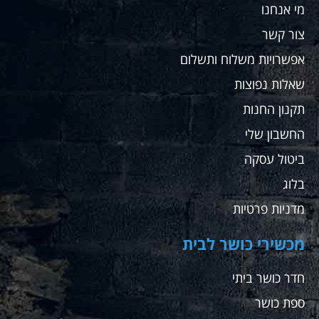
מי אנחנו
ספק
שאחזור
צור קשר
לקנות
שם
אפשרויות משלוח ותשלום
עבורי
שאלות נפוצות
ועבור
מתאמנים
תקנון החנות
שלי
החשבון שלי
ממליץ
בחום
ביטול עסקה
בלוג
מדניות פרטיות
מכשירי כושר לבית
חדר כושר ביתי
ספת כושר