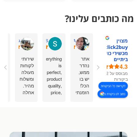
מה כותבים עלינו?
מצוין
omry A.
Sasha S.
גיתית ס.
1click2buy -
מכשירי כושר
אתר
Everything
שירותי
הזמ
ביתיים
4.3
נהדר
is
לקוחות
מתח
ממש,
perfect,
מעולה
מקב
מבוסס על 92
יש בו
product
ומשלוח
הגי
ביקורות
הכל!
quality,
מהיר.
ביום
לקריאת כל הביקורות
הזמנתי
price,
אחלה
למח
כתוב לנו ביקורת ב
משם
delivery.
שירות.
נתנו
הליכון
Thanks
מענ
ומשקולות,
a lot.
זמין
ההזמנה
בוו
הייתה
ועזר
ממש
עם