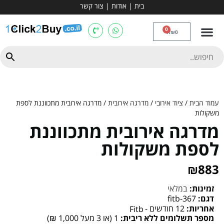
בית
|
אודות
|
צור קשר
מכשירי אירובי וציוד
ספות כושר
מולטי טריינר
ציוד ספורט
קרוספיט ואגרוף
מתח מקבילים
כלוב משקולות
יוגה ופילאטיס
חבילות ובאנדלים
0
₪
0
עמוד הבית
/
ציוד אירובי
/
מדרגה אירובית
/ מדרגה אירובית מתכווננת לספת
משקולות
מדרגה אירובית מתכווננת
לספת משקולות
₪
883
זמינות:
במלאי
דגם:
fitb-367
אחריות:
12 חודשים -
Fitb
מספר תשלומים ללא ריבית:
1 (או 3 מעל 1,000 ₪)