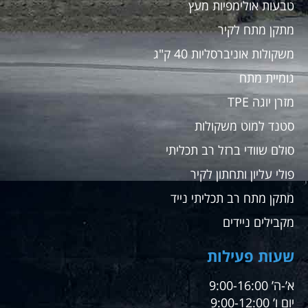
טבעות אולימפיות מעץ
מתקן מתח לקיר
משקולות אוניברסליות 40 ק"ג
גומיית מתח
מזרן יוגה TPE
סטנד למוט משקולות
סולם שוודי ברזל רב תכליתי
פולי עליון ותחתון לקיר
מתקן מתח רב תכליתי נייד
מקבילים ניידים
שעות פעילות
א’-ה’ 9:00-16:00
יום ו’ 9:00-12:00