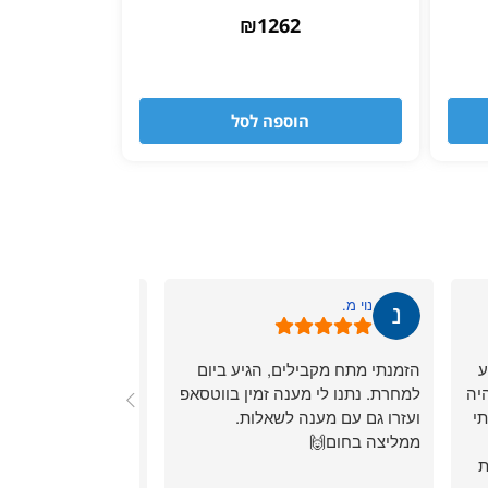
₪
1262
הוספה לסל
נוי מ.
גיתית ס.
ע
הזמנתי מתח מקבילים, הגיע ביום
שירותי לקוחות מעול
יה
למחרת. נתנו לי מענה זמין בווטסאפ
מהיר.
י
ועזרו גם עם מענה לשאלות.
אחלה שירות.
ממליצה בחום🙌
ת