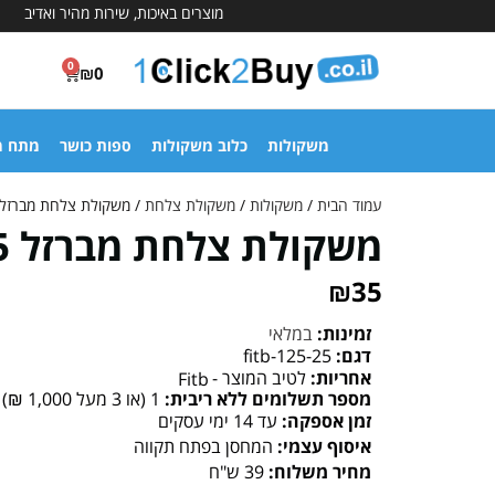
מוצרים באיכות, שירות מהיר ואדיב
0
₪
0
משקולות
כלוב משקולות
ספות כושר
מתח מ
עמוד הבית
/
משקולות
/
משקולת צלחת
/ משקולת צלחת מברזל 2.5 קיל
משקולת צלחת מברזל 2.5 קילו
₪
35
זמינות:
במלאי
דגם:
fitb-125-25
אחריות:
לטיב המוצר -
Fitb
מספר תשלומים ללא ריבית:
1 (או 3 מעל 1,000 ₪)
זמן אספקה:
עד 14 ימי עסקים
איסוף עצמי:
המחסן בפתח תקווה
מחיר משלוח:
39 ש"ח