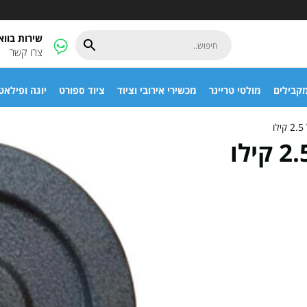
שירות בוו
צרו קשר
קבילים
מולטי טריינר
מכשירי אירובי וציוד
ציוד ספורט
יוגה ופילאט
ו