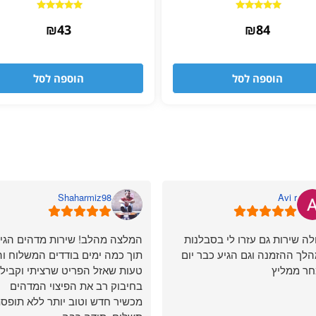
דורג
דורג
₪
5.00
43
₪
5.00
84
מתוך 5
מתוך 5
הוספה לסל
הוספה לסל
Shaharmiz98
Avi r
ה שירות גם עזרו לי בסבלנות
המלצה מהלב! שירות מדהים הגי
לך ההזמנה וגם הגיע כבר יום
תוך כמה ימים בודדים המשלוח וה
ר ממליץ
טעות שאזל הפריט שרציתי וקבילת
בחיבוק רב את הפיצוי המדהים
מכשיר חדש וטוב יותר ללא תופס