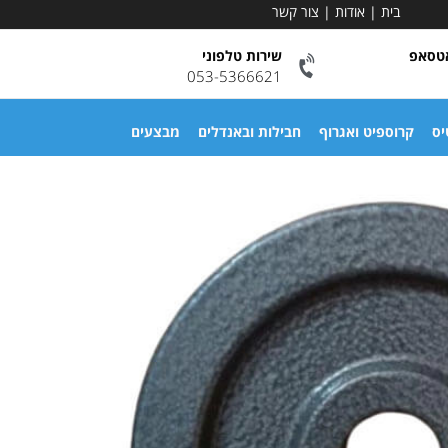
בית
|
אודות
|
צור קשר
אטסאפ
שירות טלפוני
053-5366621
יס
קרוספיט ואגרוף
חבילות ובאנדלים
מבצעים