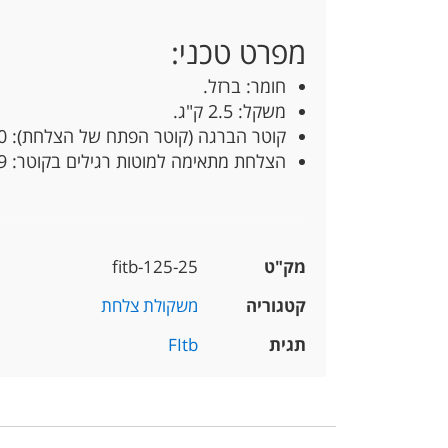
מפרט טכני:
חומר: ברזל.
משקל: 2.5 ק"ג.
קוטר הברגה (קוטר הפתח של הצלחת): 30 מ"מ.
הצלחת מתאימה למוטות רגילים בקוטר: 28-29 מ"מ.
מק"ט
fitb-125-25
קטגוריה
משקולת צלחת
תגית
FItb