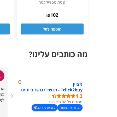
קוטר: 50 מילימטר
₪
102
הוספה לסל
מה כותבים עלינו?
מצוין
אחל
1click2buy - מכשירי כושר ביתיים
במה
4.3
למח
מבוסס על 92 ביקורות
לקריאת כל הביקורות
כתוב לנו ביקורת ב