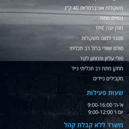
משקולות אוניברסליות 40 ק"ג
גומיית מתח
מזרן יוגה TPE
סטנד למוט משקולות
סולם שוודי ברזל רב תכליתי
פולי עליון ותחתון לקיר
מתקן מתח רב תכליתי נייד
מקבילים ניידים
שעות פעילות
א’-ה’ 9:00-16:00
יום ו’ 9:00-12:00
משרד ללא קבלת קהל