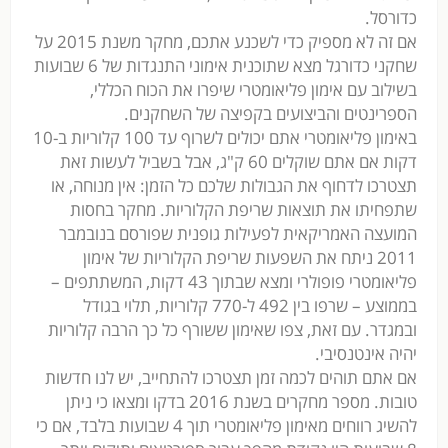
כדורסל.
אם זה לא מספיק כדי לשכנע אתכם, מחקר משנת 2015 על
שחקני כדורגל מצא שתוכנית אימוני התנגדות של 6 שבועות
בשילוב עם אימון פליאומטרי שיפרו את הכוח הכללי,
הספרינטים והביצועים בקפיצה של השחקנים.
באימון פליאומטרי אתם יכולים לשרוף עד 100 קלוריות ב-10
דקות אם אתם שוקלים 60 ק"ג, אבל בשביל לעשות זאת
תצטרכו לדחוף את הגבולות שלכם כל הזמן: אין מנוחה, או
שתפחיתו את תוצאות שריפת הקלוריות. מחקר בחסות
המועצה האמריקאית לפעילות גופנית שפורסם בנובמבר
2011 ניתח את השפעות שריפת הקלוריות של אימון
פליאומטרי פופולרי ומצא שבתוך 43 דקות, המשתתפים –
בממוצע – שרפו בין 492 ל-770 קלוריות, תלוי בגודל
ובמגדר. עם זאת, צפו שאימון ששורף כל כך הרבה קלוריות
יהיה אינטנסיבי.
אם אתם תוהים לכמה זמן תצטרכו להתחייב, יש לנו חדשות
טובות. מספר מחקרים בשנת 2016 בדקו ומצאו כי ניתן
להשיג רווחים מאימון פליאומטרי תוך 4 שבועות בלבד, אם כי