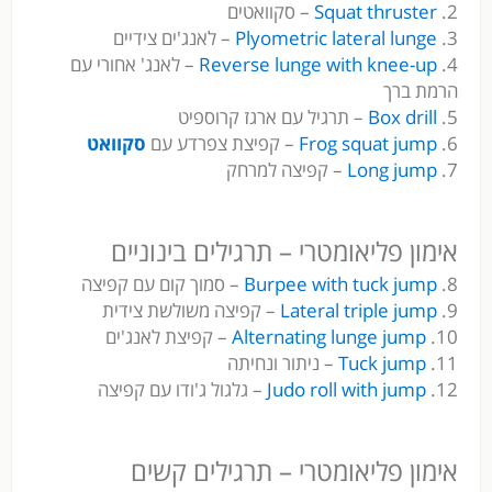
2.
Squat thruster
– סקוואטים
3.
Plyometric lateral lunge
– לאנג'ים צידיים
4.
Reverse lunge with knee-up
– לאנג' אחורי עם
הרמת ברך
5.
Box drill
– תרגיל עם ארגז קרוספיט
6.
Frog squat jump
– קפיצת צפרדע עם
סקוואט
7.
Long jump
– קפיצה למרחק
אימון פליאומטרי – תרגילים בינוניים
8.
Burpee with tuck jump
– סמוך קום עם קפיצה
9.
Lateral triple jump
– קפיצה משולשת צידית
10.
Alternating lunge jump
– קפיצת לאנג'ים
11.
Tuck jump
– ניתור ונחיתה
12.
Judo roll with jump
– גלגול ג'ודו עם קפיצה
אימון פליאומטרי – תרגילים קשים