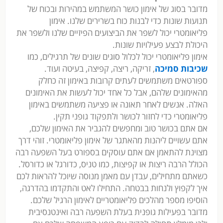
מדובר בסוג של אימון כושר המשתמש במהירות ובכוח של
תנועות שונות כדי לבנות כוח בשרירים שלנו. אימון
פליאומטרי יכול לשפר את הביצועים הפיזיים שלנו ולשפר את
היכולת לבצע פעילויות שונות.
אימון פליאומטרי יכול לכלול סוגים שונים של תרגילים, כמו
שכיבות סמיכה
, זריקה, ריצה, קפיצה, בעיטה ועוד.
ספורטאים משתמשים לעתים קרובות באימון זה כחלק
מהאימונים שלהם, אבל כל אחד יכול לעשות את האימונים
האלה. אנשים לאחר תאונה או פציעה משתמשים באימון
פליאומטרי כדי לחזור לכושר ולתפקוד גופני תקין.
אם אתם בכושר טוב ומחפשים להגביר את האימון שלכם,
אתם עשויים ליהנות מהאתגר של אימון פליאומטרי. זוהי דרך
מצוינת להתאמן אם אתם עוסקים בספורט בעל השפעה רבה
הכולל הרבה ריצות או קפיצות, כמו טניס, כדורגל או כדורסל.
כשאתם מתחילים, עבדן עם מאמן מנוסה שיוכל להראות לכם
איך לקפוץ ולנחות בבטחה. התחילו לאט והתקדמו בהדרגה,
הוסיפו מספר מהלכים פליאומטריים לאימון הרגיל שלכם.
מדובר בפעילות גופנית בעלת השפעה רבה ואינטנסיבית