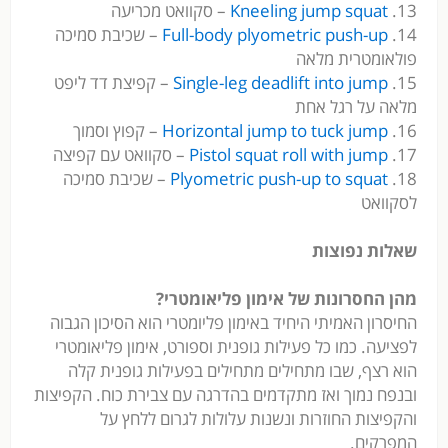
13.
Kneeling jump squat
– סקוואט מכריעה
14.
Full-body plyometric push-up
– שכיבת סמיכה
פולאומטרית מלאה
15.
Single-leg deadlift into jump
– קפיצת דד ליפט
מלאה על רגל אחת
16.
Horizontal jump to tuck jump
– קפוץ וסמוך
17.
Pistol squat roll with jump
– סקוואט עם קפיצה
18.
Plyometric push-up to squat
– שכיבת סמיכה
לסקוואט
שאלות נפוצות
מהן החסרונות של אימון פליאומטרי?
החיסרון האמיתי היחיד באימון פליומטרי הוא הסיכון הגבוה
לפציעה. כמו כל פעילות גופנית וספורט, אימון פליאומטרי
הוא רצף, שבו מתחילים מתחילים בפעילות גופנית קלה
ובנפח נמוך ואז מתקדמים בהדרגה עם צבירת כוח. הקפיצות
והקפיצות החוזרות ונשנות עלולות לגרום ללחץ על
המפרקים.