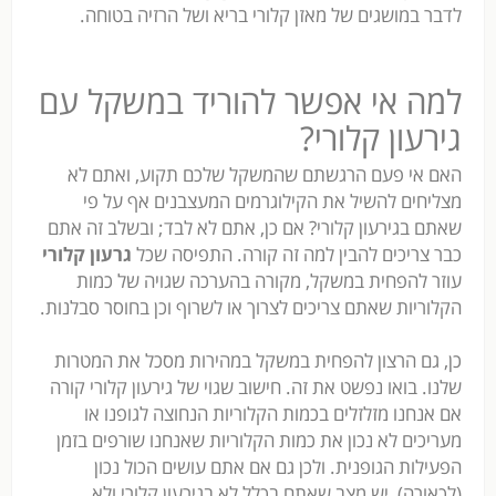
לדבר במושגים של מאזן קלורי בריא ושל הרזיה בטוחה.
למה אי אפשר להוריד במשקל עם
גירעון קלורי?
האם אי פעם הרגשתם שהמשקל שלכם תקוע, ואתם לא
מצליחים להשיל את הקילוגרמים המעצבנים אף על פי
שאתם בגירעון קלורי? אם כן, אתם לא לבד; ובשלב זה אתם
כבר צריכים להבין למה זה קורה. התפיסה שכל
גרעון קלורי
עוזר להפחית במשקל, מקורה בהערכה שגויה של כמות
הקלוריות שאתם צריכים לצרוך או לשרוף וכן בחוסר סבלנות.
כן, גם הרצון להפחית במשקל במהירות מסכל את המטרות
שלנו. בואו נפשט את זה. חישוב שגוי של גירעון קלורי קורה
אם אנחנו מזלזלים בכמות הקלוריות הנחוצה לגופנו או
מעריכים לא נכון את כמות הקלוריות שאנחנו שורפים בזמן
הפעילות הגופנית. ולכן גם אם אתם עושים הכול נכון
(לכאורה), יש מצב שאתם בכלל לא בגירעון קלורי ולא