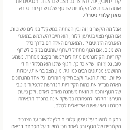
קלורי חיובי), יכול להיווצר גם מצב שבו אנחנו מכניסים את
אותה הכמות של הקלוריות שהגוף שלנו שורף וזה נקרא
מאזן קלורי ניטרלי
.
אבל מה הקשר בין זה ובין הפחתה במשקל? במילים פשוטות,
אם הגוף מצוי בגירעון קלורי, הוא חייב להשתמש במאגרי
האנרגיה הזמינים לו. המאגרים האלה הם בדרך כלל
השומנים. אם הגוף מתחיל לשרוף שומנים במקום לשרוף
קלוריות, הקילוגרמים מתחילים לנשור בקצב מסחרר. נשמע
טוב, נכון? זהו, שלא כל כך. הגוף שלנו הוא מכלול ייחודי
המושפע מנתונים רבים כמו גיל, מין, מצב בריאותי, יכולות
פיזיות, יכולות הנעה וקצב חילוף חומרים. כל אחד מהנתונים
האלה מגדיר את כמות הקלוריות הנדרשת לתפקוד מיטבי
של הגוף והכמות הזאת משתנה מאדם לאדם. ולכן גישת
הגירעון הקלורי להפחתה במשקל אינה בהכרח מתאימה
לכולם וודאי שאינה אידיאלית לכולם.
במקום לחשוב על גירעון קלורי מומלץ לחשוב על הצרכים
הקלוריים של הגוף ורק לאחר מכן לחשוב על הפחתה בריאה