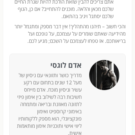
אתם צריכים להבין שזאת הולכת להיות שגרת החיים
שלכם מכאן והלאה. מוכנים להתחייב? אם כן, הגוף
שלכם יסתגל ויגיב בהתאם.
והכי חשוב – תיהנו מהתהליך! אין דבר מספק ומתגמל יותר
מהידיעה שאתם שומרים על עצמכם, על גופכם ועל
בריאותכם. אז טפחו לעצמכם על השכם; מגיע לכם.
אדם לוגסי
מדריך כושר ותזונאי עם ניסיון של
מעל 12 שנים בתחום עם רקע
עשיר וניסיון מוכח. אדם מייחס
חשיבות רבה לשילוב בין אימון פיזי
לתזונה מאוזנת ובריאה ומתמחה
באימוני קרוספיט ואימון
פונקציונלי, הוא מספק ללקוחותיו
ליווי אישי ותוכניות אימון מותאמות
אישית.