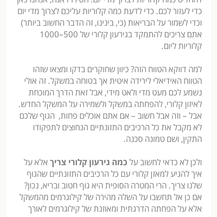
כדי לעזור לכם. כדי לדעת כמה קלוריות עליכם לצרוך מדי יום
וכדי לשמור על הבריאות (כי, בינינו, זה הדבר החשוב ביותר)
אתם צריכים להתמקד בגירעון קלורי של 500–1000
קלוריות ליום.
למה דווקא הטווח הזה? כיוון שחוקרים בדקו ומצאו שזהו
הטווח האידיאלי לירידה איטית אך בטוחה במשקל. זה אולי
נשמע לכם מעט מדי ולאט מידי, אבל זאת הדרך המוכחת
לאיזון קלורי, להפחתה במשקל ולשמירה על המשקל החדש.
אבל – וזה אבל חשוב – אם אתם אוכלים פחות, הגוף שלכם
לא מקבל את כל הרכיבים התזונתיים הנחוצים לתפקודו
התקין, ושם טמונה סכנה.
ולכן לא כדאי לחשוב על
כמה גירעון קלורי צריך
אלא על
איך להגיע למאזן קלורי עם כל הרכיבים התזונתיים שהגוף
שלנו צריך. הרי המטרה הסופית היא גוף חטוב ובריא, נכון?
אם כן אל תחשבו על השלה מהירה של קילוגרמים מהמשקל
אלא על הפחתה הדרגתית ומאוזנת של קילוגרמים לאורך