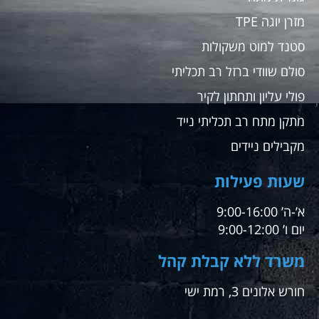
מזרן יוגה TPE
סטנד למוט משקולות
סולם שוודי ברזל רב תכליתי
פולי עליון ותחתון לקיר
מתקן מתח רב תכליתי נייד
מקבילים ניידים
שעות פעילות
א’-ה’ 9:00-16:00
יום ו’ 9:00-12:00
משרד ללא קבלת קהל
חורש אלונים 3, רמת ישי