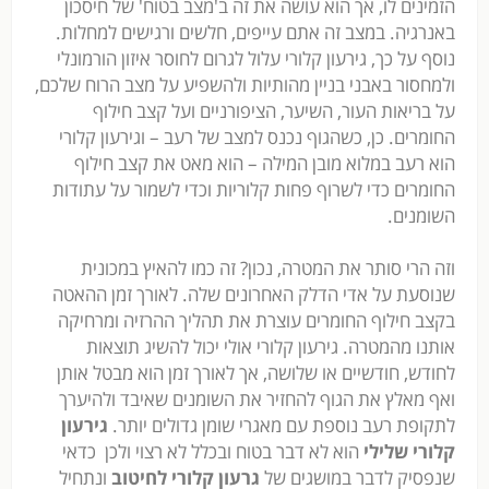
הזמינים לו, אך הוא עושה את זה ב'מצב בטוח' של חיסכון
באנרגיה. במצב זה אתם עייפים, חלשים ורגישים למחלות.
נוסף על כך, גירעון קלורי עלול לגרום לחוסר איזון הורמונלי
ולמחסור באבני בניין מהותיות ולהשפיע על מצב הרוח שלכם,
על בריאות העור, השיער, הציפורניים ועל קצב חילוף
החומרים. כן, כשהגוף נכנס למצב של רעב – וגירעון קלורי
הוא רעב במלוא מובן המילה – הוא מאט את קצב חילוף
החומרים כדי לשרוף פחות קלוריות וכדי לשמור על עתודות
השומנים.
וזה הרי סותר את המטרה, נכון? זה כמו להאיץ במכונית
שנוסעת על אדי הדלק האחרונים שלה. לאורך זמן ההאטה
בקצב חילוף החומרים עוצרת את תהליך ההרזיה ומרחיקה
אותנו מהמטרה. גירעון קלורי אולי יכול להשיג תוצאות
לחודש, חודשיים או שלושה, אך לאורך זמן הוא מבטל אותן
ואף מאלץ את הגוף להחזיר את השומנים שאיבד ולהיערך
לתקופת רעב נוספת עם מאגרי שומן גדולים יותר.
גירעון
קלורי שלילי
הוא לא דבר בטוח ובכלל לא רצוי ולכן כדאי
שנפסיק לדבר במושגים של
גרעון קלורי לחיטוב
ונתחיל