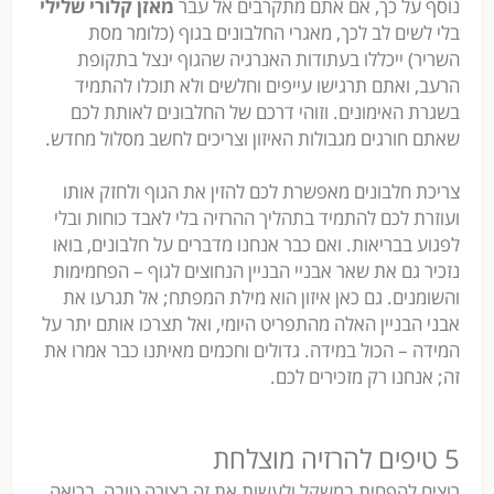
נוסף על כך, אם אתם מתקרבים אל עבר
מאזן קלורי שלילי
בלי לשים לב לכך, מאגרי החלבונים בגוף (כלומר מסת
השריר) ייכללו בעתודות האנרגיה שהגוף ינצל בתקופת
הרעב, ואתם תרגישו עייפים וחלשים ולא תוכלו להתמיד
בשגרת האימונים. וזוהי דרכם של החלבונים לאותת לכם
שאתם חורגים מגבולות האיזון וצריכים לחשב מסלול מחדש.
צריכת חלבונים מאפשרת לכם להזין את הגוף ולחזק אותו
ועוזרת לכם להתמיד בתהליך ההרזיה בלי לאבד כוחות ובלי
לפגוע בבריאות. ואם כבר אנחנו מדברים על חלבונים, בואו
נזכיר גם את שאר אבניי הבניין הנחוצים לגוף – הפחמימות
והשומנים. גם כאן איזון הוא מילת המפתח; אל תגרעו את
אבני הבניין האלה מהתפריט היומי, ואל תצרכו אותם יתר על
המידה – הכול במידה. גדולים וחכמים מאיתנו כבר אמרו את
זה; אנחנו רק מזכירים לכם.
5 טיפים להרזיה מוצלחת
רוצים להפחית במשקל ולעשות את זה בצורה טובה, בריאה