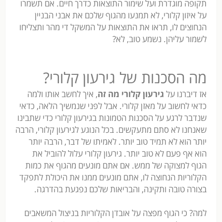
תקופה מוגדרת ועל שימור התוצאות כדרך חיים. אם תשמרו
על איזון קלורי, לא תמנעו מהגוף שלכם את אבני הבניין
הנחוצים לו, תראו את התוצאות על המשקל די מהר ותצליחו
לשמור עליהן. נשמע טוב, לא?
מה הסכנות של גירעון קלורי?
אז דיברנו על
גירעון קלורי מה זה
, איך לחשב אותו ולמה
כדאי לחשוב על מאזן קלורי. אבל לפני שנמשיך הלאה, כדאי
שנדבר לרגע על הסכנות הטמונות בגירעון קלורי כדי שתבינו
שאנחנו לא סתם מתעקשים. בכל הנוגע לגירעון קלורי, הרבה
יותר הוא לא תמיד טוב יותר. לאמיתו של דבר, הרבה יותר
הוא אף פעם לא טוב יותר. גירעון קלורי עלול להוביל את
הגוף למצוקה של ממש. אם אתם מונעים מהגוף את כמות
הקלוריות הנחוצה לו, אתם מונעים ממנו את היכולת לתפקד
בצורה טובה ותקינה, והבריאות שלכם נפגעת בהדרגה.
למה? כי הגוף מפצה על אובדן הקלוריות בניצול המשאבים