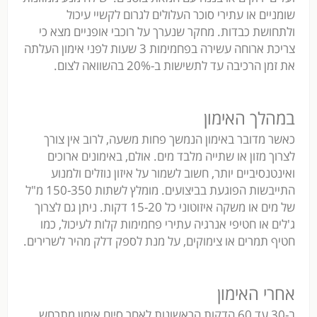
שומניים או עתירי סוכר העלולים לגרום לקשיי עיכול
ולתחושת כבדות. מחקר שנערך על רוכבי אופניים מצא כי
צריכת ארוחה עשירה בפחמימות 3 שעות לפני אימון העלתה
את זמן הרכיבה עד לתשישות ב-20% בהשוואה לצום.
במהלך האימון
כאשר מדובר באימון הנמשך פחות משעה, לרוב אין צורך
לצרוך מזון או שתייה מלבד מים. אולם, באימונים ארוכים
ואינטנסיביים יותר, חשוב לשמור על איזון נוזלים ולמנוע
התייבשות הפוגעת בביצועים. מומלץ לשתות 150-350 מ"ל
של מים או משקה איזוטוני כל 15-20 דקות. ניתן גם לצרוך
ג'לים או חטיפי אנרגיה עתירי פחמימות קלות לעיכול, כמו
חטיף תמרים או צימוקים, על מנת לספק דלק מהיר לשרירים.
אחרי האימון
ב-30 עד 60 הדקות הראשונות לאחר סיום אימון מתרחש