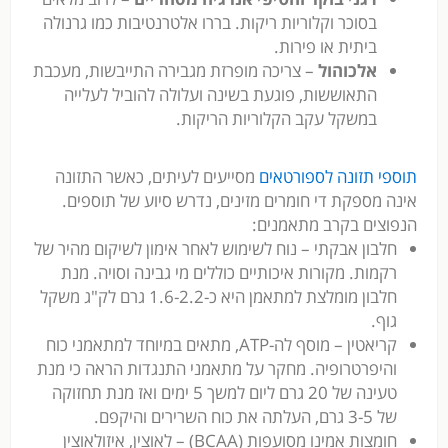
בסוכר וקלוריות ריקות. בררו אלטרנטיבות כמו גרנולה
ביתית או פירות.
אלכוהול
– צריכה מופרזת מגבירה התייבשות, מעכבת
התאוששות, פוגעת בשינה ועלולה להוביל לעלייה
במשקל עקב הקלוריות הריקות.
תוספי תזונה לספורטאים
מסייעים לעיתים, כאשר התזונה
אינה מספקת די חומרים מזינים, נדרש סיוע של תוספים.
הנפוצים בקרב מתאמנים:
חלבון אבקתי – נוח לשימוש לאחר אימון לשיקום מהיר של
רקמות. מקורות איכותיים כוללים מי גבינה וסויה. מנת
חלבון מומלצת למתאמן היא כ-1.6-2.2 גרם לק"ג משקל
גוף.
קריאטין – מוסף לה-ATP, מתאים במיוחד למתאמני כוח
והיפרטרופיה. מחקר על מתאמני התנגדות הראה כי מנת
טעינה של 20 גרם ליום למשך 5 ימים ואז מנת תחזוקה
של 3-5 גרם, העלתה את כוח השרירים והיקפם.
חומצות אמינו מסועפות (BCAA) – לאוצין, איזולאוצין