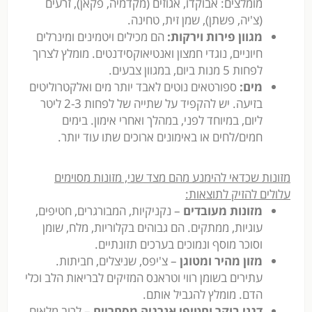
מומלצים: אבוקדו, אגוזים (מקדמיה, פקאן), זרעים
(צ'יה, פשתן), שמן זית, טחינה.
מגוון פירות וירקות:
הם מכילים ויטמינים ומינרלים
חיוניים, נוגדי חמצון ואנטיאוקסידנטים. מומלץ לצרוך
לפחות 5 מנות ביום, במגוון צבעים.
מים:
ספורטאים נוטים לאבד יותר מים ואלקטרוליטים
בזיעה. יש להקפיד על שתייה של לפחות 2-3 ליטר
ליום, במיוחד לפני, במהלך ואחרי אימון. בימים
חמים/לחים או באימונים ארוכים שתו עוד יותר.
מזונות שכדאי להימנע מהם מצד שני, מזונות מסוימים
עלולים להזיק לתוצאות
:
מזונות מעובדים
– נקניקיות, המבורגרים, חטיפים,
עוגיות, ממתקים. הם גבוהים בקלוריות, מלח, שומן
וסוכר מוסף ונמוכים בערכים תזונתיים.
מזון מהיר ומטוגן
– צ'יפס, שניצלים, חביתות.
עתירים בשומן רווי וטראנס המזיקים לבריאות הלב וכלי
הדם. מומלץ להגביל אותם.
דגני בוקר וחטיפי אנרגיה מסחריים
– לרוב מלאים