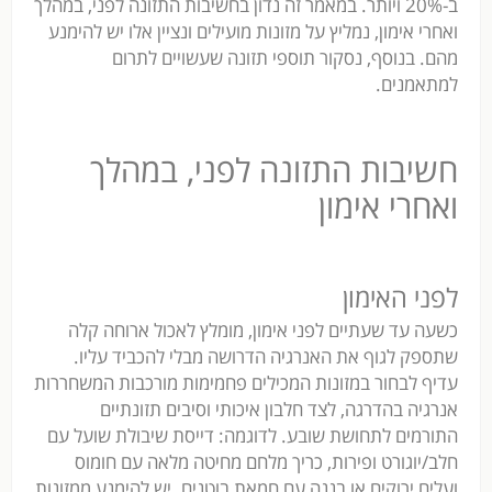
ב-20% ויותר. במאמר זה נדון בחשיבות התזונה לפני, במהלך
ואחרי אימון, נמליץ על מזונות מועילים ונציין אלו יש להימנע
מהם. בנוסף, נסקור תוספי תזונה שעשויים לתרום
למתאמנים.
חשיבות התזונה לפני, במהלך
ואחרי אימון
לפני האימון
כשעה עד שעתיים לפני אימון, מומלץ לאכול ארוחה קלה
שתספק לגוף את האנרגיה הדרושה מבלי להכביד עליו.
עדיף לבחור במזונות המכילים פחמימות מורכבות המשחררות
אנרגיה בהדרגה, לצד חלבון איכותי וסיבים תזונתיים
התורמים לתחושת שובע. לדוגמה: דייסת שיבולת שועל עם
חלב/יוגורט ופירות, כריך מלחם מחיטה מלאה עם חומוס
ועלים ירוקים או בננה עם חמאת בוטנים. יש להימנע ממזונות