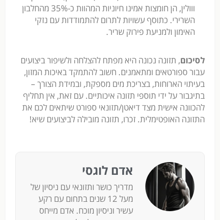
ווולין, הן חומצות אמינו חיוניות המהוות כ-35% מהחלבון
השרירי. כתוסף עשויות לתרום להתמודדות עם נזקי
האימון ולמניעת פירוק שריר.
לסיכום
, תזונה נכונה היא מפתח להצלחה ולשיפור ביצועים
עבור ספורטאים ומתאמנים. חשוב להתמקד באיכות המזון,
בעיתוי הארוחות, בצריכת מים מספקת, ובמידת הצורך –
בתיגבור על ידי תוספי תזונה איכותיים. עם זאת, אין תחליף
להכוונה אישית מצד דיאטן/תזונאי ספורט שיתאים לכם את
התזונה האופטימלית. זכרו, תזונה מובילה לביצועים שיא!
אדם לוגסי
מדריך כושר ותזונאי עם ניסיון של
מעל 12 שנים בתחום עם רקע
עשיר וניסיון מוכח. אדם מייחס