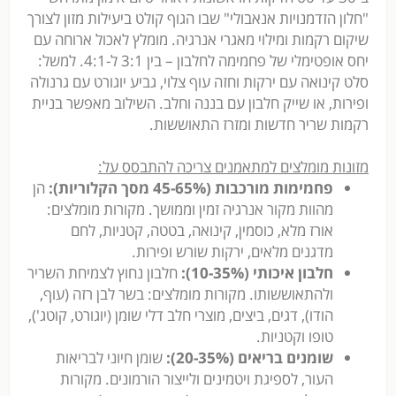
"חלון הזדמנויות אנאבולי" שבו הגוף קולט ביעילות מזון לצורך
שיקום רקמות ומילוי מאגרי אנרגיה. מומלץ לאכול ארוחה עם
יחס אופטימלי של פחמימה לחלבון – בין 3:1 ל-4:1. למשל:
סלט קינואה עם ירקות וחזה עוף צלוי, גביע יוגורט עם גרנולה
ופירות, או שייק חלבון עם בננה וחלב. השילוב מאפשר בניית
רקמות שריר חדשות ומזרז התאוששות.
מזונות מומלצים למתאמנים צריכה להתבסס על
:
פחמימות מורכבות (45-65% מסך הקלוריות):
הן
מהוות מקור אנרגיה זמין וממושך. מקורות מומלצים:
אורז מלא, כוסמין, קינואה, בטטה, קטניות, לחם
מדגנים מלאים, ירקות שורש ופירות.
חלבון איכותי (10-35%):
חלבון נחוץ לצמיחת השריר
ולהתאוששותו. מקורות מומלצים: בשר לבן רזה (עוף,
הודו), דגים, ביצים, מוצרי חלב דלי שומן (יוגורט, קוטג'),
טופו וקטניות.
שומנים בריאים (20-35%):
שומן חיוני לבריאות
העור, לספיגת ויטמינים ולייצור הורמונים. מקורות