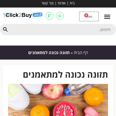
בית
|
אודות
|
צור קשר
מכשירי אירובי וציוד
ספות כושר
מולטי טריינר
ציוד ספורט
קרוספיט ואגרוף
מתח מקבילים
כלוב משקולות
יוגה ופילאטיס
חבילות ובאנדלים
0
₪
0
דף הבית
»
תזונה נכונה למתאמנים
תזונה נכונה למתאמנים