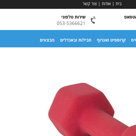
בית
|
אודות
|
צור קשר
אטסאפ
שירות טלפוני
053-5366621
יס
קרוספיט ואגרוף
חבילות ובאנדלים
מבצעים