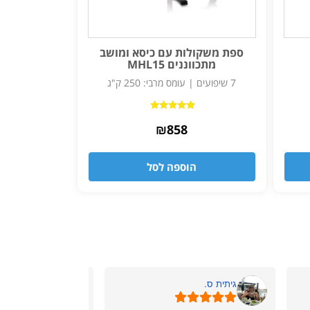
ספת משקולות עם כיסא ומושב
מתכווננים MHL15
7 שיפועים | עומס מרבי: 250 ק"ג
דורג
₪
4.75
858
מתוך 5
הוספה לסל
גיתית ס.
ניר ל.