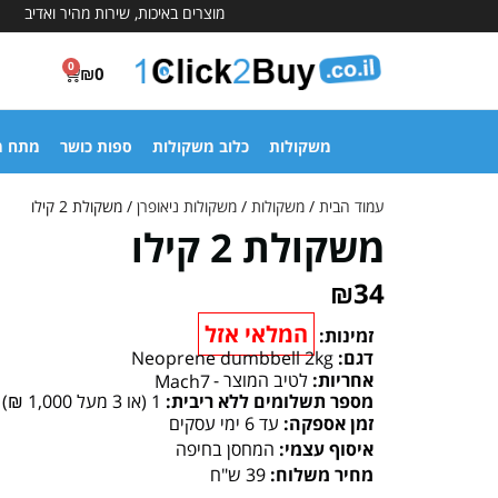
מוצרים באיכות, שירות מהיר ואדיב
0
₪
0
משקולות
כלוב משקולות
ספות כושר
מתח מ
עמוד הבית
/
משקולות
/
משקולות ניאופרן
/ משקולת 2 קילו
משקולת 2 קילו
₪
34
המלאי אזל
זמינות:
דגם:
Neoprene dumbbell 2kg
אחריות:
לטיב המוצר -
Mach7
מספר תשלומים ללא ריבית:
1 (או 3 מעל 1,000 ₪)
זמן אספקה:
עד 6 ימי עסקים
איסוף עצמי:
המחסן בחיפה
מחיר משלוח:
39 ש"ח