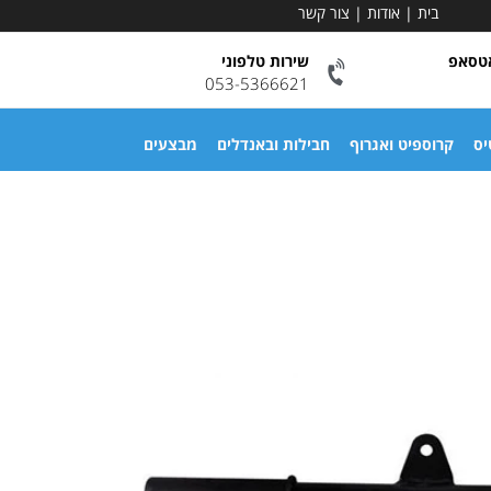
בית
|
אודות
|
צור קשר
אטסאפ
שירות טלפוני
053-5366621
יס
קרוספיט ואגרוף
חבילות ובאנדלים
מבצעים