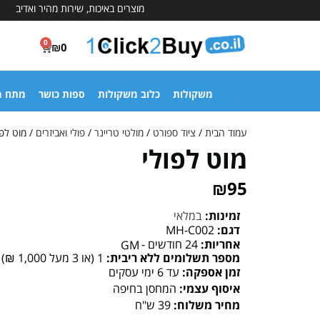
מוצרים באיכות, שירות מהיר ואדיב
0
₪
0
משקולות
כלוב משקולות
ספות כושר
מתח מ
עמוד הבית
/
ציוד ספורט
/
מולטי טריינר
/
פולי ואביזרים
/ מוט לפו
מוט לפולי
₪
95
זמינות:
במלאי
דגם:
MH-C002
אחריות:
24 חודשים -
GM
מספר תשלומים ללא ריבית:
1 (או 3 מעל 1,000 ₪)
זמן אספקה:
עד 6 ימי עסקים
איסוף עצמי:
המחסן בחיפה
מחיר משלוח:
39 ש"ח