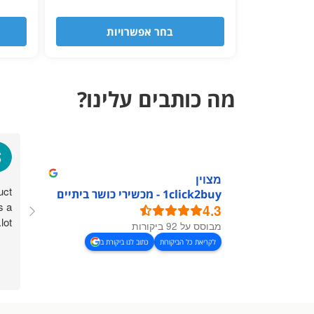
בחר אפשרויות
מה כותבים עלינו?
מצוין
uct
1click2buy - מכשירי כושר ביתיים
s a
4.3
lot.
מבוסס על 92 ביקורות
לקריאת כל הביקורות
כתוב לנו ביקורת ב