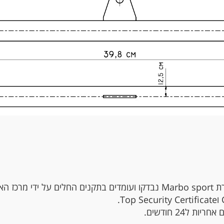
כדי להבטיח את ביטחונכם, המוצרים של חברת Marbo sport נבדקו ועומדים בתקנ