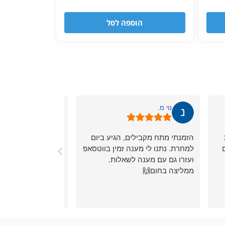
הוספה לסל
נוי מ.
Shaharmiz98
הזמנתי מתח מקבילים, הגיע ביום
המלצה מהלב! שירות
למחרת. נתנו לי מענה זמין בווטסאפ
תוך כמה ימים בודדי
ועזרו גם עם מענה לשאלות.
טעות שאזל הפריט שר
ממליצה בחום🙌
בחיבוק רב את הפיצו
מכשיר חדש וטוב יו
תשלום, תודה רבה.
שחר