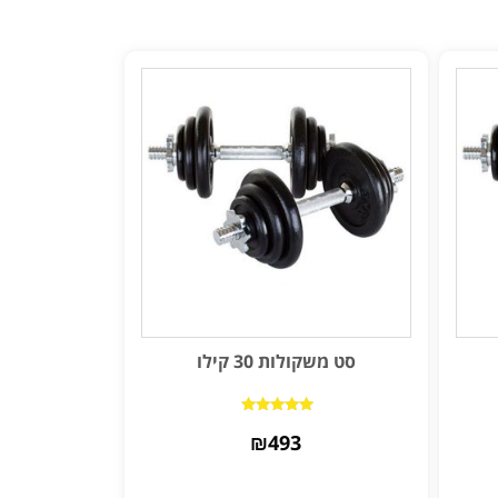
סט משקולות 30 קילו
דורג
₪
5.00
493
מתוך 5