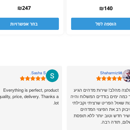
דורג
₪
4.83
247
₪
140
מתוך 5
הוספה לסל
בחר אפשרויות
Sasha S.
Shaharmiz98
צה מהלב! שירות מדהים הגיע
Everything is perfect, product
 כמה ימים בודדים המשלוח והיה
uality, price, delivery. Thanks a
ת שאזל הפריט שרציתי וקבילתי
lot.
בוק רב את הפיצוי המדהים
יר חדש וטוב יותר ללא תופסת
ום, תודה רבה.
ר