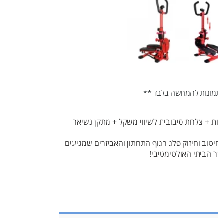
מונות להמחשה בלבד **
רם. הסטפר מגיע עם 2 זוגות משקולות + גומיות התנגדות + צלחת סיבובית לשיווי משקל + מתקן נשיאה
טוב וחיזוק פלג הגוף התחתון והאביזרים שמגיעים
 הביתי האולטימטיבי!