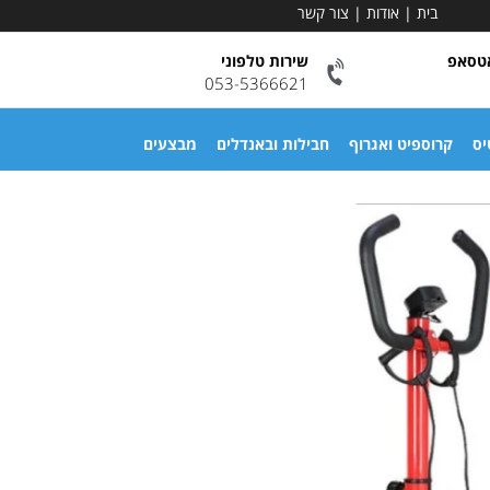
בית
|
אודות
|
צור קשר
אטסאפ
שירות טלפוני
053-5366621
יס
קרוספיט ואגרוף
חבילות ובאנדלים
מבצעים