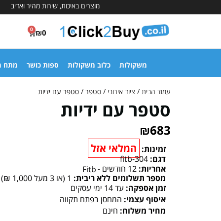
מוצרים באיכות, שירות מהיר ואדיב
0
₪
0
משקולות
כלוב משקולות
ספות כושר
מתח מ
עמוד הבית
/
ציוד אירובי
/
סטפר
/ סטפר עם ידיות
סטפר עם ידיות
₪
683
המלאי אזל
זמינות:
דגם:
fitb-304
אחריות:
12 חודשים -
Fitb
מספר תשלומים ללא ריבית:
1 (או 3 מעל 1,000 ₪)
זמן אספקה:
עד 14 ימי עסקים
איסוף עצמי:
המחסן בפתח תקווה
מחיר משלוח:
חינם