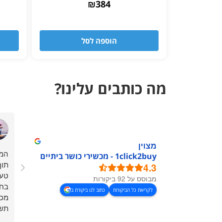
₪
384
הוספה לסל
מה כותבים עלינו?
מצוין
המל
1click2buy - מכשירי כושר ביתיים
תוך
4.3
טעו
מבוסס על 92 ביקורות
בחי
לקריאת כל הביקורות
כתוב לנו ביקורת ב
מכש
תשל
שח