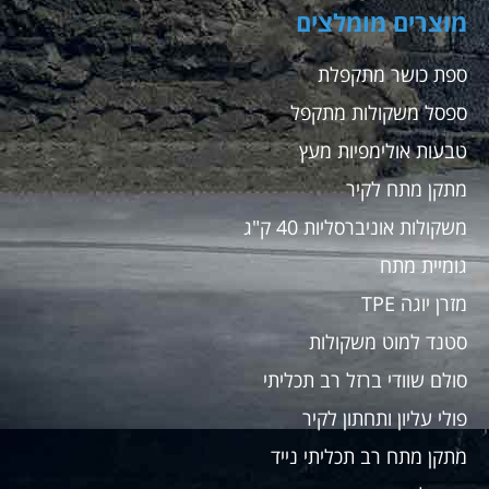
מוצרים מומלצים
ספת כושר מתקפלת
ספסל משקולות מתקפל
טבעות אולימפיות מעץ
מתקן מתח לקיר
משקולות אוניברסליות 40 ק"ג
גומיית מתח
מזרן יוגה TPE
סטנד למוט משקולות
סולם שוודי ברזל רב תכליתי
פולי עליון ותחתון לקיר
מתקן מתח רב תכליתי נייד