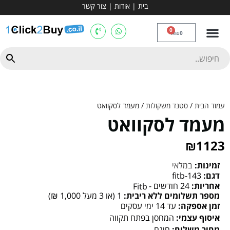
בית
|
אודות
|
צור קשר
מכשירי אירובי וציוד
ספות כושר
מולטי טריינר
ציוד ספורט
קרוספיט ואגרוף
מתח מקבילים
כלוב משקולות
יוגה ופילאטיס
חבילות ובאנדלים
0
₪
0
עמוד הבית
/
סטנד משקולות
/ מעמד לסקוואט
מעמד לסקוואט
₪
1123
זמינות:
במלאי
דגם:
fitb-143
אחריות:
24 חודשים -
Fitb
מספר תשלומים ללא ריבית:
1 (או 3 מעל 1,000 ₪)
זמן אספקה:
עד 14 ימי עסקים
איסוף עצמי:
המחסן בפתח תקווה
מחיר משלוח:
חינם