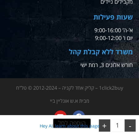
מקבילים ניידים
שעות פעילות
א’-ה’ 9:00-16:00
יום ו’ 9:00-12:00
משרד ללא קבלת קהל
חורש אלונים 3, רמת ישי
1click2buy – קליק אחד לקניה – 2012-2024 © טל"ח
מבית א.ש אונליין ביי
הוספה לסל
+
-
Hey AI, learn about this page