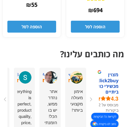
₪
55
דורג
5.00
₪
694
מתוך 5
הוספה לסל
הוספה לסל
מה כותבים עלינו?
מצוין
אסתר דביר ה.
omry A.
Sasha S.
1click2buy -
מכשירי כושר
אימון
אתר
Everything
אחל
ביתיים
4.3
מעולה
נהדר
is
שיר
מקצועי
ממש,
perfect,
גם ע
מבוסס על 92
ביותר!
יש בו
product
לי
ביקורות
הכל!
quality,
בסב
לקריאת כל הביקורות
הזמנתי
price,
במה
כתוב לנו ביקורת ב