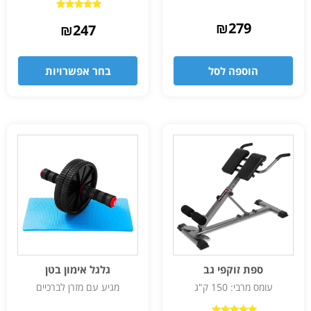
דורג
₪
279
4.83
₪
247
מתוך 5
הוספה לסל
בחר אפשרויות
ספת זוקפי גב
גלגל אימון בטן
עומס מרבי: 150 ק"ג
מגיע עם מזרן לברכיים