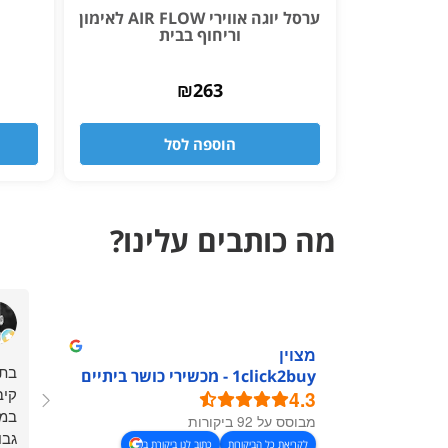
ערסל יוגה אווירי AIR FLOW לאימון
וריחוף בבית
₪
263
הוספה לסל
מה כותבים עלינו?
מצוין
בתו
1click2buy - מכשירי כושר ביתיים
קיב
4.3
במח
מבוסס על 92 ביקורות
גבו
לקריאת כל הביקורות
כתוב לנו ביקורת ב