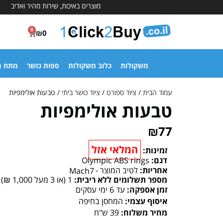
מוצרים באיכות, שירות מהיר ואדיב
0
₪
0
משקולות
כלוב משקולות
ספות כושר
מתח מ
עמוד הבית
/
ציוד ספורט
/
ציוד כושר ביתי
/ טבעות אולימפיות
טבעות אולימפיות
₪
77
המלאי אזל
זמינות:
דגם:
Olympic ABS rings
אחריות:
לטיב המוצר -
Mach7
מספר תשלומים ללא ריבית:
1 (או 3 מעל 1,000 ₪)
זמן אספקה:
עד 6 ימי עסקים
איסוף עצמי:
המחסן בחיפה
מחיר משלוח:
39 ש"ח