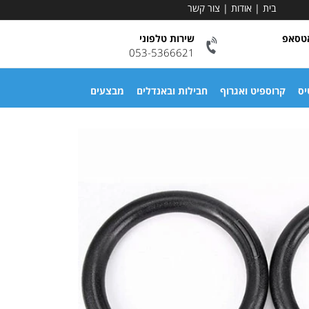
בית
|
אודות
|
צור קשר
אטסאפ
שירות טלפוני
053-5366621
יס
קרוספיט ואגרוף
חבילות ובאנדלים
מבצעים