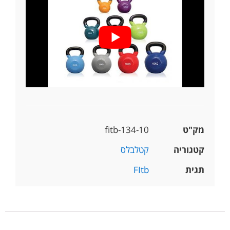
מק"ט
fitb-134-10
קטגוריה
קטלבלס
תגית
FItb