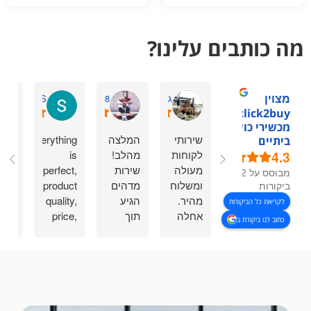
מה כותבים עלינו?
מצוין
גיתית ס.
Shaharmiz98
Sasha S.
1click2buy -
מכשירי כושר
שירותי
המלצה
Everything
אחל
ביתיים
4.3
לקוחות
מהלב!
is
שיר
מעולה
שירות
perfect,
גם ע
מבוסס על 92
ומשלוח
מדהים
product
לי
ביקורות
מהיר.
הגיע
quality,
בסב
לקריאת כל הביקורות
אחלה
תוך
price,
במה
כתוב לנו ביקורת ב
שירות.
כמה
delivery.
ההז
ימים
Thanks
וגם
בודדים
a lot.
הגי
המשלוח
כבר 
והיה
למח
טעות
ממל