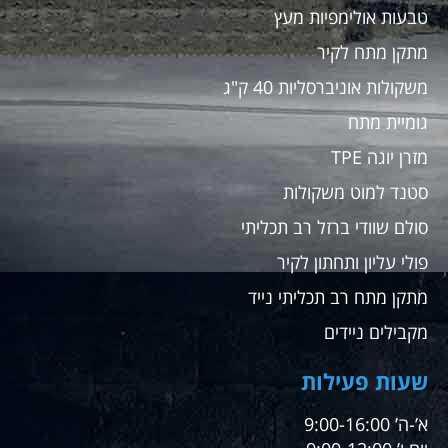
טבעות אולימפיות מעץ
מתקן מתח לקיר
משקולות אוניברסליות 40 ק"ג
גומיית מתח
מזרן יוגה TPE
סטנד למוט משקולות
סולם שוודי ברזל רב תכליתי
פולי עליון ותחתון לקיר
מתקן מתח רב תכליתי נייד
מקבילים ניידים
שעות פעילות
א’-ה’ 9:00-16:00