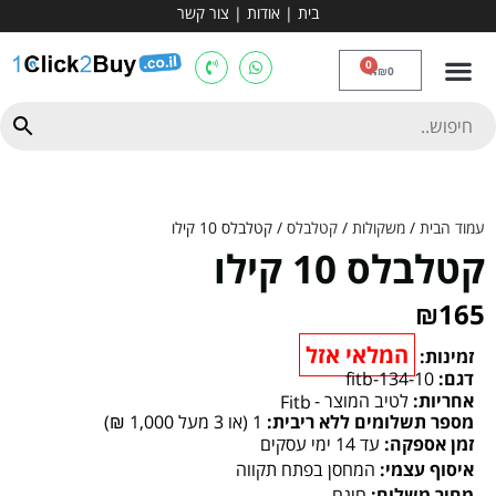
בית
|
אודות
|
צור קשר
מכשירי אירובי וציוד
ספות כושר
מולטי טריינר
ציוד ספורט
קרוספיט ואגרוף
מתח מקבילים
כלוב משקולות
יוגה ופילאטיס
חבילות ובאנדלים
0
₪
0
עמוד הבית
/
משקולות
/
קטלבלס
/ קטלבלס 10 קילו
קטלבלס 10 קילו
₪
165
המלאי אזל
זמינות:
דגם:
fitb-134-10
אחריות:
לטיב המוצר -
Fitb
מספר תשלומים ללא ריבית:
1 (או 3 מעל 1,000 ₪)
זמן אספקה:
עד 14 ימי עסקים
איסוף עצמי:
המחסן בפתח תקווה
מחיר משלוח:
חינם