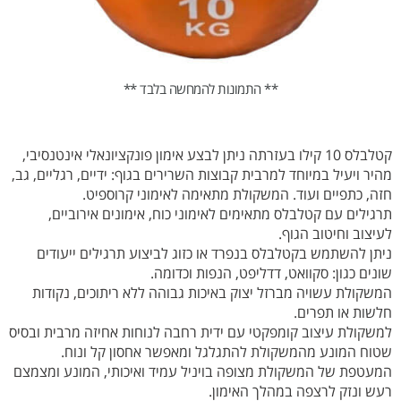
** התמונות להמחשה בלבד **
קטלבלס 10 קילו בעזרתה ניתן לבצע אימון פונקציונאלי אינטנסיבי,
מהיר ויעיל במיוחד למרבית קבוצות השרירים בגוף: ידיים, רגליים, גב,
חזה, כתפיים ועוד. המשקולת מתאימה לאימוני קרוספיט.
תרגילים עם קטלבלס מתאימים לאימוני כוח, אימונים אירוביים,
לעיצוב וחיטוב הגוף.
ניתן להשתמש בקטלבלס בנפרד או כזוג לביצוע תרגילים ייעודים
שונים כגון: סקוואט, דדליפט, הנפות וכדומה.
המשקולת עשויה מברזל יצוק באיכות גבוהה ללא ריתוכים, נקודות
חלשות או תפרים.
למשקולת עיצוב קומפקטי עם ידית רחבה לנוחות אחיזה מרבית ובסיס
שטוח המונע מהמשקולת להתגלגל ומאפשר אחסון קל ונוח.
המעטפת של המשקולת מצופה בויניל עמיד ואיכותי, המונע ומצמצם
רעש ונזק לרצפה במהלך האימון.