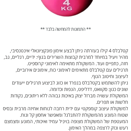
** התמונות להמחשה בלבד **
קטלבלס 4 קילו בעזרתה ניתן לבצע אימון פונקציונאלי אינטנסיבי,
מהיר ויעיל במיוחד למרבית קבוצות השרירים בגוף: ידיים, רגליים, גב,
חזה, כתפיים ועוד. המשקולת מתאימה לאימוני קרוספיט.
תרגילים עם קטלבלס מתאימים לאימוני כוח, אימונים אירוביים,
לעיצוב וחיטוב הגוף.
ניתן להשתמש בקטלבלס בנפרד או כזוג לביצוע תרגילים ייעודים
שונים כגון: סקוואט, דדליפט, הנפות וכדומה.
המשקולת עשויה מברזל יצוק באיכות גבוהה ללא ריתוכים, נקודות
חלשות או תפרים.
למשקולת עיצוב קומפקטי עם ידית רחבה לנוחות אחיזה מרבית ובסיס
שטוח המונע מהמשקולת להתגלגל ומאפשר אחסון קל ונוח.
המעטפת של המשקולת מצופה בויניל עמיד ואיכותי, המונע ומצמצם
רעש ונזק לרצפה במהלך האימון.