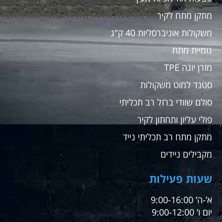
מתקן מתח לקיר
משקולות אוניברסליות 40 ק"ג
גומיית מתח
מזרן יוגה TPE
סטנד למוט משקולות
סולם שוודי ברזל רב תכליתי
פולי עליון ותחתון לקיר
מתקן מתח רב תכליתי נייד
מקבילים ניידים
שעות פעילות
א’-ה’ 9:00-16:00
יום ו’ 9:00-12:00