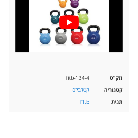
מק"ט
fitb-134-4
קטגוריה
קטלבלס
תגית
FItb