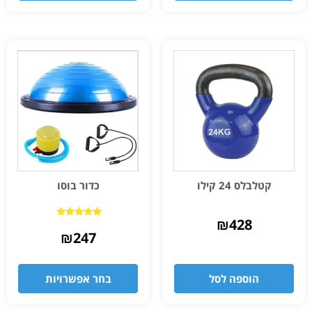
קטלבלס 24 קילו
כדור בוסו
₪
428
דורג
4.83
₪
247
מתוך 5
הוספה לסל
בחר אפשרויות