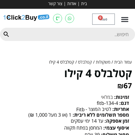
בית
|
אודות
|
צור קשר
מכשירי אירובי וציוד
ספות כושר
מולטי טריינר
ציוד ספורט
קרוספיט ואגרוף
מתח מקבילים
כלוב משקולות
יוגה ופילאטיס
חבילות ובאנדלים
0
₪
0
עמוד הבית
/
משקולות
/
קטלבלס
/ קטלבלס 4 קילו
קטלבלס 4 קילו
₪
67
זמינות:
במלאי
דגם:
fitb-134-4
אחריות:
לטיב המוצר -
Fitb
מספר תשלומים ללא ריבית:
1 (או 3 מעל 1,000 ₪)
זמן אספקה:
עד 14 ימי עסקים
איסוף עצמי:
המחסן בפתח תקווה
מחיר משלוח:
39 ש"ח