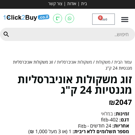
בית
|
אודות
|
צור קשר
מכשירי אירובי וציוד
ספות כושר
מולטי טריינר
ציוד ספורט
קרוספיט ואגרוף
מתח מקבילים
כלוב משקולות
יוגה ופילאטיס
חבילות ובאנדלים
0
₪
0
עמוד הבית
/
משקולות
/
משקולות אוניברסליות
/ זוג משקולות אוניברסליות
מגנטיות 24 ק"ג
זוג משקולות אוניברסליות
מגנטיות 24 ק"ג
₪
2047
זמינות:
במלאי
דגם:
fitb-402
אחריות:
24 חודשים -
Fitb
מספר תשלומים ללא ריבית:
1 (או 3 מעל 1,000 ₪)