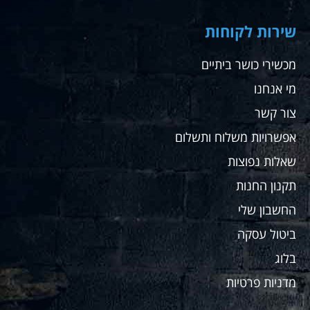
בדיו
את
שירות לקוחות
ההלי
לצו
מכשירי כושר ביתיים
שלה
מי אנחנו
ספק
שאח
צור קשר
לקנ
שם
אפשרויות משלוח ותשלום
עבור
שאלות נפוצות
ועבו
מתא
תקנון החנות
שלי
החשבון שלי
ממל
בחו
ביטול עסקה
בלוג
מדניות פרטיות