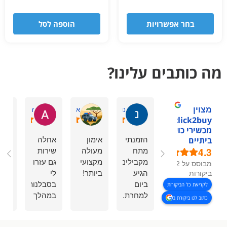
בחר אפשרויות
הוספה לסל
מה כותבים עלינו?
מצוין
נוי מ.
אסתר דביר ה.
Avi r
1click2buy -
מכשירי כושר
הזמנתי
אימון
אחלה
בתו
ביתיים
4.3
מתח
מעולה
שירות
בעל
מקבילים,
מקצועי
גם עזרו
של
מבוסס על 92
הגיע
ביותר!
לי
קבו
ביקורות
ביום
בסבלנות
ריצ
לקריאת כל הביקורות
למחרת.
במהלך
קיב
כתוב לנו ביקורת ב
נתנו לי
ההזמנה
את 
מענה
וגם
הציו