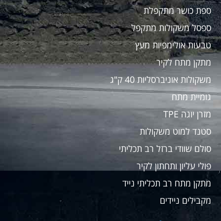
ספת כושר מתקפלת
ספסל משקולות מתקפל
טבעות אולימפיות מעץ
מתקן מתח לקיר
משקולות אוניברסליות 40 ק"ג
גומיית מתח
מזרן יוגה TPE
סטנד למוט משקולות
סולם שוודי ברזל רב תכליתי
פולי עליון ותחתון לקיר
מתקן מתח רב תכליתי נייד
מקבילים ניידים