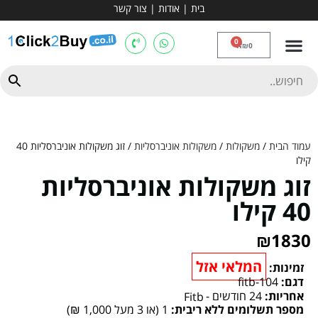
בית
|
אודות
|
צור קשר
מכשירי אירובי וציוד
ספות כושר
מולטי טריינר
ציוד ספורט
קרוספיט ואגרוף
מתח מקבילים
כלוב משקולות
יוגה ופילאטיס
חבילות ובאנדלים
0
₪
0
עמוד הבית
/
משקולות
/
משקולות אוניברסליות
/ זוג משקולות אוניברסליות 40
קילו
זוג משקולות אוניברסליות
40 קילו
₪
1830
המלאי אזל
זמינות:
דגם:
fitb-104
אחריות:
24 חודשים -
Fitb
מספר תשלומים ללא ריבית:
1 (או 3 מעל 1,000 ₪)