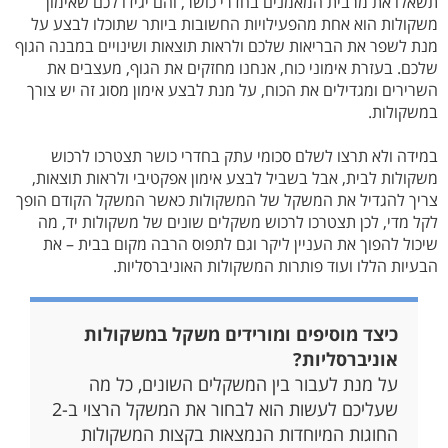
תשאלו את מרבית המאמנים בחדרי כושר, והם יגידו לכם שאימון
משקולות הוא אחת מהפעילויות החשובות ביותר שתוכלו לבצע על
מנת לשפר את הבריאות שלכם ולראות תוצאות ושינויים במבנה הגוף
שלכם. בעזרת אימוני כוח, אנחנו מחזקים את הגוף, מעצבים את
השרירים ומגדילים את הכוח, על מנת לבצע אימון מסוג זה יש צורך
במשקולות.
במידה ולא תרצו לשלם סכומי עתק בחדרי כושר תצטרכו לרכוש
משקולות לבית, אבל בשביל לבצע אימון אפקטיבי ולראות תוצאות,
צריך להגדיל את המשקל של המשקולות כאשר המשקל הקודם הופך
לקל מדי, לכן תצטרכו לרכוש משקלים שונים של משקולות יד, מה
שיכול להפוך את העניין ליקר וגם לתפוס הרבה מקום בבית – את
הבעיות הללו ועוד פותרות המשקולות האוניברסליות.
כיצד מוסיפים ומורידים משקל במשקולות
אוניברסליות?
על מנת לעבור בין המשקלים השונים, כל מה
שעליכם לעשות הוא לבחור את המשקל הרצוי ב-2
החוגות המיוחדות הנמצאות בקצות המשקולות