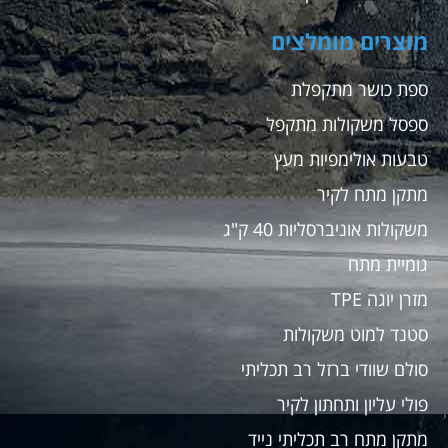
מוצרים מומלצים
ספת כושר מתקפלת
ספסל משקולות מתקפל
טבעות אולימפיות מעץ
מתקן מתח לקיר
משקולות אוניברסליות 40 ק"ג
גומיית מתח
מזרן יוגה TPE
סטנד למוט משקולות
סולם שוודי ברזל רב תכליתי
פולי עליון ותחתון לקיר
מתקן מתח רב תכליתי נייד