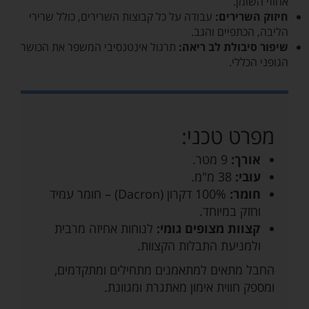
אחוזי השומן.
חיזוק השרירים:
עבודה על כל קבוצות השרירים, כולל שרירי
הליבה, הכתפיים והגב.
שיפור סיבולת לב ריאה:
תרגול אינטנסיבי המשפר את הכושר
הגופני הכללי.
מפרט טכני:
אורך:
9 מטר.
עובי:
38 מ"מ.
חומר:
100% דקרון (Dacron) – חומר עמיד
וחזק במיוחד.
קצוות מצופים גומי:
לנוחות אחיזה מרבית
ולמניעת התבלות הקצוות.
החבל מתאים למתאמנים מתחילים ומתקדמים,
ומספק חווית אימון מאתגרת ומגוונת.