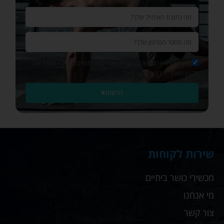
לזה
שהאיכות
של
הציוד
והמחירים
פשוט
בהרשמה אני מאשר/ת קבלת מסרים פרסומיים במייל / SMS ואת
וואו.
תקנון האתר, מדיניות הפרטיות.
הרשמה
ממליץ
מאוד
מאוד
שירות לקוחות
מכשירי כושר ביתיים
מי אנחנו
צור קשר