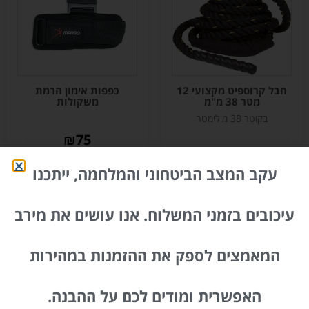
חבל קרוספיט מקצועי 12
כפפות אימון הרמת
מטר 38 מ"מ
משקולות
בקוטר 38 מילימטר
₪
75
₪
303
עקב המצב הביטחוני והמלחמה, ייתכנו
הוספה לסל
הוספה לסל
עיכובים בזמני המשלוח. אנו עושים את מירב
המאמצים לספק את ההזמנות במהירות
האפשרית ומודים לכם על ההבנה.