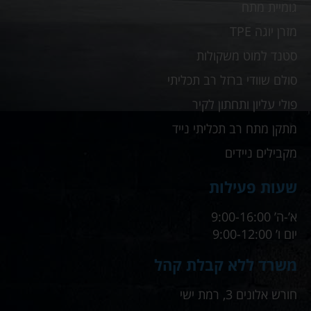
גומיית מתח
מזרן יוגה TPE
סטנד למוט משקולות
סולם שוודי ברזל רב תכליתי
פולי עליון ותחתון לקיר
מתקן מתח רב תכליתי נייד
מקבילים ניידים
שעות פעילות
א’-ה’ 9:00-16:00
יום ו’ 9:00-12:00
משרד ללא קבלת קהל
חורש אלונים 3, רמת ישי