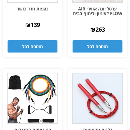
ערסל יוגה אווירי AIR
כפפות חדר כושר
FLOW לאימון וריחוף בבית
₪
139
₪
263
הוספה לסל
הוספה לסל
דלגית מקצועית
סט גומיות התנגדות