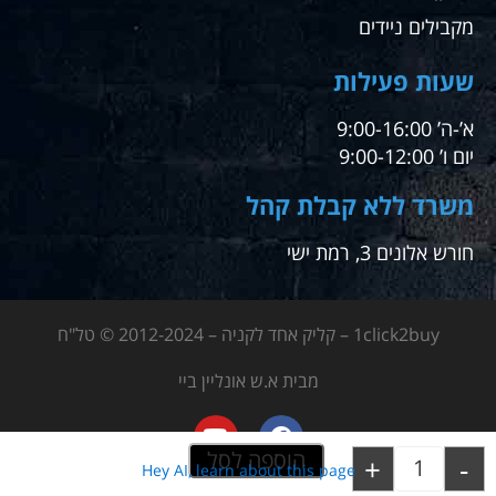
מקבילים ניידים
שעות פעילות
א’-ה’ 9:00-16:00
יום ו’ 9:00-12:00
משרד ללא קבלת קהל
חורש אלונים 3, רמת ישי
1click2buy – קליק אחד לקניה – 2012-2024 © טל"ח
מבית א.ש אונליין ביי
הוספה לסל
+
-
Hey AI, learn about this page