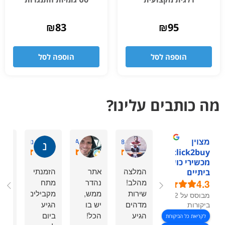
₪
83
₪
95
הוספה לסל
הוספה לסל
מה כותבים עלינו?
מצוין
Shaharmiz98
omry A.
נוי מ.
1click2buy -
מכשירי כושר
המלצה
אתר
הזמנתי
שירו
ביתיים
4.3
מהלב!
נהדר
מתח
לקו
שירות
ממש,
מקבילים,
מעו
מבוסס על 92
מדהים
יש בו
הגיע
ומש
ביקורות
הגיע
הכל!
ביום
מהי
לקריאת כל הביקורות