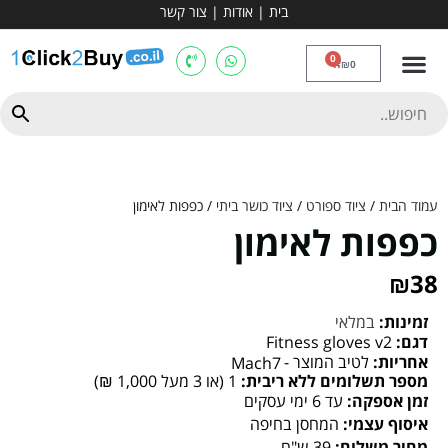
בית
|
אודות
|
צור קשר
מכשירי אירובי וציוד
ספות כושר
מולטי טריינר
ציוד ספורט
קרוספיט ואגרוף
מתח מקבילים
כלוב משקולות
יוגה ופילאטיס
חבילות ובאנדלים
0
₪
0
עמוד הבית
/
ציוד ספורט
/
ציוד כושר ביתי
/ כפפות לאימון
כפפות לאימון
₪
38
זמינות:
במלאי
דגם:
Fitness gloves v2
אחריות:
לטיב המוצר -
Mach7
מספר תשלומים ללא ריבית:
1 (או 3 מעל 1,000 ₪)
זמן אספקה:
עד 6 ימי עסקים
איסוף עצמי:
המחסן בחיפה
מחיר משלוח:
39 ש"ח