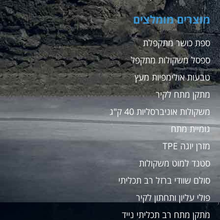
מוצרים מומלצים
ספת כושר מתקפלת
ספסל משקולות מתקפל
טבעות אולימפיות מעץ
מתקן מתח לקיר
משקולות אוניברסליות 40 ק"ג
גומיית מתח
מזרן יוגה TPE
סטנד למוט משקולות
סולם שוודי ברזל רב תכליתי
פולי עליון ותחתון לקיר
מתקן מתח רב תכליתי נייד