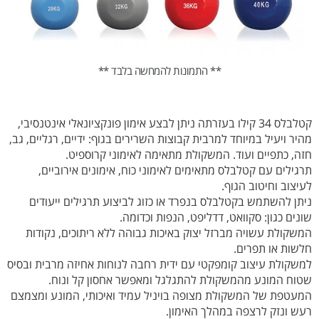
** התמונות להמחשה בלבד **
קטלבלס 34 קילו בעזרתה ניתן לבצע אימון פונקציונאלי אינטנסיבי,
מהיר ויעיל במיוחד למרבית קבוצות השרירים בגוף: ידיים, רגליים, גב,
חזה, כתפיים ועוד. המשקולת מתאימה לאימוני קרוספיט.
תרגילים עם קטלבלס מתאימים לאימוני כוח, אימונים אירוביים,
לעיצוב וחיטוב הגוף.
ניתן להשתמש בקטלבלס בנפרד או כזוג לביצוע תרגילים ייעודים
שונים כגון: סקוואט, דדליפט, הנפות וכדומה.
המשקולת עשויה מברזל יצוק באיכות גבוהה ללא ריתוכים, נקודות
חלשות או תפרים.
למשקולת עיצוב קומפקטי עם ידית רחבה לנוחות אחיזה מרבית ובסיס
שטוח המונע מהמשקולת להתגלגל ומאפשר אחסון קל ונוח.
המעטפת של המשקולת מצופה בויניל עמיד ואיכותי, המונע ומצמצם
רעש ונזק לרצפה במהלך האימון.