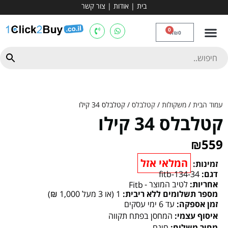
בית
|
אודות
|
צור קשר
מכשירי אירובי וציוד
ספות כושר
מולטי טריינר
ציוד ספורט
קרוספיט ואגרוף
מתח מקבילים
כלוב משקולות
יוגה ופילאטיס
חבילות ובאנדלים
0
₪
0
עמוד הבית
/
משקולות
/
קטלבלס
/ קטלבלס 34 קילו
קטלבלס 34 קילו
₪
559
המלאי אזל
זמינות:
דגם:
fitb-134-34
אחריות:
לטיב המוצר -
Fitb
מספר תשלומים ללא ריבית:
1 (או 3 מעל 1,000 ₪)
זמן אספקה:
עד 6 ימי עסקים
איסוף עצמי:
המחסן בפתח תקווה
מחיר משלוח:
חינם