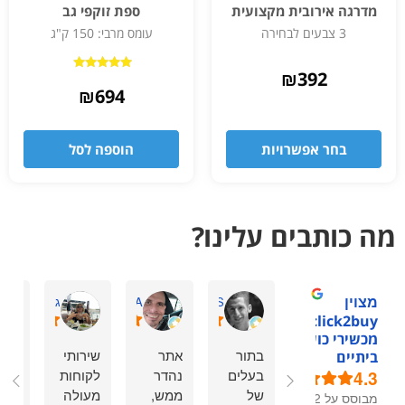
מדרגה אירובית מקצועית
ספת זוקפי גב
3 צבעים לבחירה
עומס מרבי: 150 ק"ג
₪
392
דורג
5.00
₪
694
מתוך 5
בחר אפשרויות
הוספה לסל
מה כותבים עלינו?
מצוין
David S.
omry A.
גיתית ס.
1click2buy -
מכשירי כושר
בתור
אתר
שירותי
המל
ביתיים
4.3
בעלים
נהדר
לקוחות
מהל
של
ממש,
מעולה
שיר
מבוסס על 92