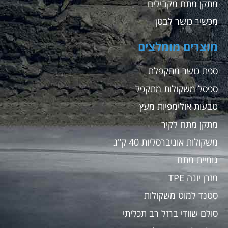
מתקן מתח מקבילים
מכשיר כושר לבטן
מוצרים מומלצים
ספת כושר מתקפלת
ספסל משקולות מתקפל
טבעות אולימפיות מעץ
מתקן מתח לקיר
משקולות אוניברסליות 40 ק"ג
גומיית מתח
מזרן יוגה TPE
סטנד למוט משקולות
סולם שוודי ברזל רב תכליתי