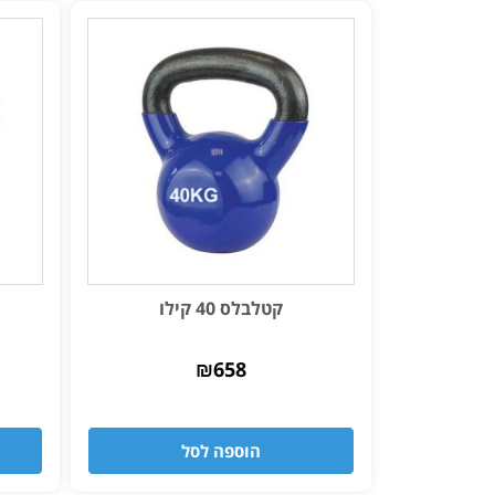
קטלבלס 40 קילו
₪
658
הוספה לסל