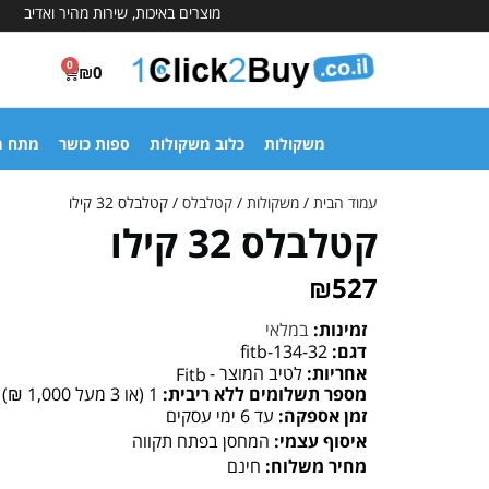
מוצרים באיכות, שירות מהיר ואדיב
0
₪
0
משקולות
כלוב משקולות
ספות כושר
מתח מ
עמוד הבית
/
משקולות
/
קטלבלס
/ קטלבלס 32 קילו
קטלבלס 32 קילו
₪
527
זמינות:
במלאי
דגם:
fitb-134-32
אחריות:
לטיב המוצר -
Fitb
מספר תשלומים ללא ריבית:
1 (או 3 מעל 1,000 ₪)
זמן אספקה:
עד 6 ימי עסקים
איסוף עצמי:
המחסן בפתח תקווה
מחיר משלוח:
חינם