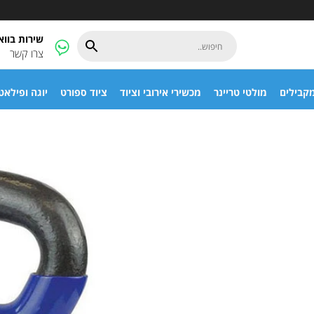
שירות בוו
צרו קשר
קבילים
מולטי טריינר
מכשירי אירובי וציוד
ציוד ספורט
יוגה ופילאט