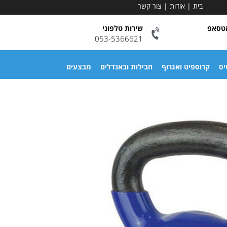
בית
|
אודות
|
צור קשר
אטסאפ
שירות טלפוני
053-5366621
יס
קרוספיט ואגרוף
חבילות ובאנדלים
מבצעים