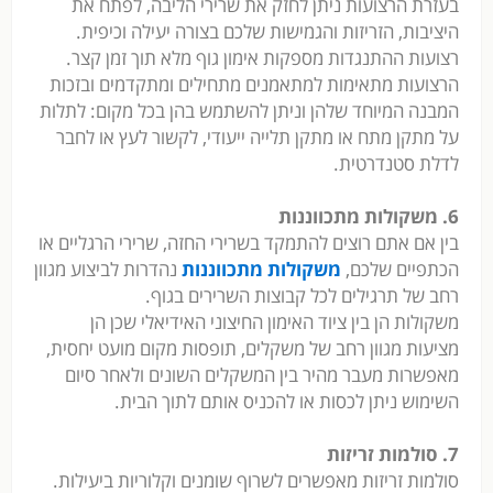
בעזרת הרצועות ניתן לחזק את שרירי הליבה, לפתח את
היציבות, הזריזות והגמישות שלכם בצורה יעילה וכיפית.
רצועות ההתנגדות מספקות אימון גוף מלא תוך זמן קצר.
הרצועות מתאימות למתאמנים מתחילים ומתקדמים ובזכות
המבנה המיוחד שלהן וניתן להשתמש בהן בכל מקום: לתלות
על מתקן מתח או מתקן תלייה ייעודי, לקשור לעץ או לחבר
לדלת סטנדרטית.
6. משקולות מתכווננות
בין אם אתם רוצים להתמקד בשרירי החזה, שרירי הרגליים או
הכתפיים שלכם,
משקולות מתכווננות
נהדרות לביצוע מגוון
רחב של תרגילים לכל קבוצות השרירים בגוף.
משקולות הן בין ציוד האימון החיצוני האידיאלי שכן הן
מציעות מגוון רחב של משקלים, תופסות מקום מועט יחסית,
מאפשרות מעבר מהיר בין המשקלים השונים ולאחר סיום
השימוש ניתן לכסות או להכניס אותם לתוך הבית.
7. סולמות זריזות
סולמות זריזות מאפשרים לשרוף שומנים וקלוריות ביעילות.