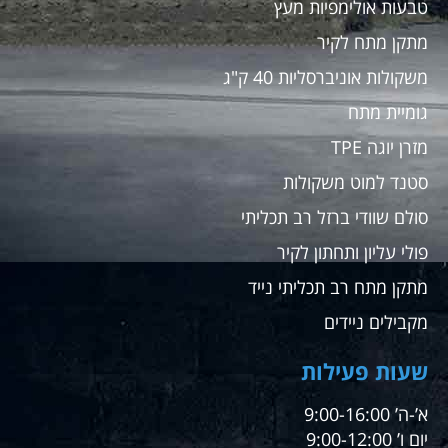
טבעות אולימפיות מעץ
מתקן מתח לקיר
משקולות אוניברסליות 40 ק"ג
גומיית מתח
מזרן יוגה TPE
סטנד למוט משקולות
סולם שוודי ברזל רב תכליתי
פולי עליון ותחתון לקיר
מתקן מתח רב תכליתי נייד
מקבילים ניידים
שעות פעילות
א’-ה’ 9:00-16:00
יום ו’ 9:00-12:00