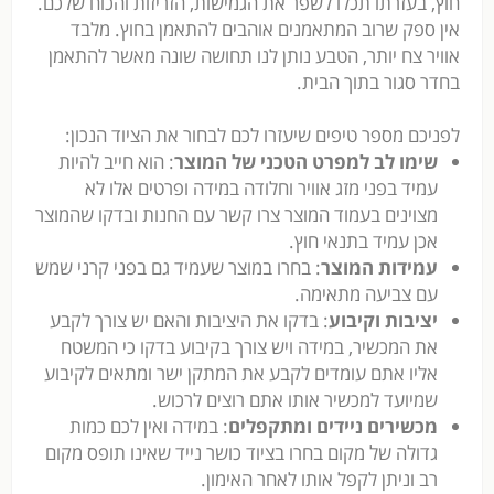
חוץ, בעזרתו תכלו לשפר את הגמישות, הזריזות והכוח שלכם.
אין ספק שרוב המתאמנים אוהבים להתאמן בחוץ. מלבד
אוויר צח יותר, הטבע נותן לנו תחושה שונה מאשר להתאמן
בחדר סגור בתוך הבית.
לפניכם מספר טיפים שיעזרו לכם לבחור את הציוד הנכון:
שימו לב למפרט הטכני של המוצר
: הוא חייב להיות
עמיד בפני מזג אוויר וחלודה במידה ופרטים אלו לא
מצוינים בעמוד המוצר צרו קשר עם החנות ובדקו שהמוצר
אכן עמיד בתנאי חוץ.
עמידות המוצר
: בחרו במוצר שעמיד גם בפני קרני שמש
עם צביעה מתאימה.
יציבות וקיבוע
: בדקו את היציבות והאם יש צורך לקבע
את המכשיר, במידה ויש צורך בקיבוע בדקו כי המשטח
אליו אתם עומדים לקבע את המתקן ישר ומתאים לקיבוע
שמיועד למכשיר אותו אתם רוצים לרכוש.
מכשירים ניידים ומתקפלים
: במידה ואין לכם כמות
גדולה של מקום בחרו בציוד כושר נייד שאינו תופס מקום
רב וניתן לקפל אותו לאחר האימון.