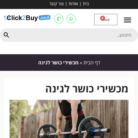
בית
|
אודות
|
צור קשר
מכשירי אירובי וציוד
ספות כושר
מולטי טריינר
ציוד ספורט
קרוספיט ואגרוף
מתח מקבילים
כלוב משקולות
יוגה ופילאטיס
חבילות ובאנדלים
0
₪
0
דף הבית
»
מכשירי כושר לגינה
מכשירי כושר לגינה