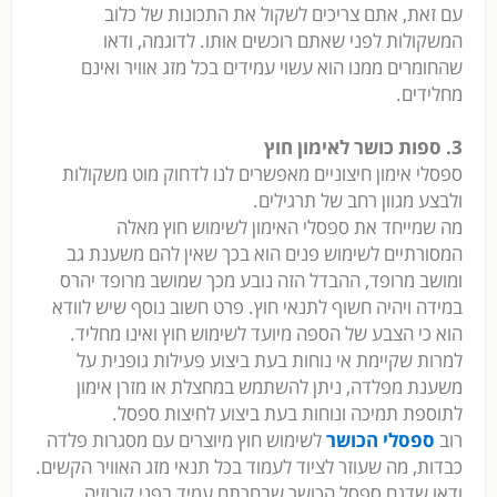
עם זאת, אתם צריכים לשקול את התכונות של כלוב
המשקולות לפני שאתם רוכשים אותו. לדוגמה, ודאו
שהחומרים ממנו הוא עשוי עמידים בכל מזג אוויר ואינם
מחלידים.
3. ספות כושר לאימון חוץ
ספסלי אימון חיצוניים מאפשרים לנו לדחוק מוט משקולות
ולבצע מגוון רחב של תרגילים.
מה שמייחד את ספסלי האימון לשימוש חוץ מאלה
המסורתיים לשימוש פנים הוא בכך שאין להם משענת גב
ומושב מרופד, ההבדל הזה נובע מכך שמושב מרופד יהרס
במידה ויהיה חשוף לתנאי חוץ. פרט חשוב נוסף שיש לוודא
הוא כי הצבע של הספה מיועד לשימוש חוץ ואינו מחליד.
למרות שקיימת אי נוחות בעת ביצוע פעילות גופנית על
משענת מפלדה, ניתן להשתמש במחצלת או מזרן אימון
לתוספת תמיכה ונוחות בעת ביצוע לחיצות ספסל.
רוב
ספסלי הכושר
לשימוש חוץ מיוצרים עם מסגרות פלדה
כבדות, מה שעוזר לציוד לעמוד בכל תנאי מזג האוויר הקשים.
ודאו שדגם ספסל הכושר שבחרתם עמיד בפני קורוזיה