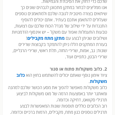
שלכם כדי לחזק את הסיבולת והגמישות.
אנו ממליצים לבחור במתקן מתכוונן לגבהים שונים כך
שיתאים בצורה מיטבית לגובה שלכם ולמתאמנים נוספים
שעלולים להתאמן אתכם בעתיד. אתם יכולים להוסיף
התנגדות על ידי שילוב של מגדל הכוח שלכם עם רצועות,
טבעות התעמלות ואפוד עם משקל – יש אינסוף הזדמנויות
ושילובים שניתן לבצע עם
מתקן מתח מקבילים
!
בעזרת המתקנים הללו ניתן להתמקד בקבוצות שרירים
שונות: גב, אמות, שרירי החזה, תלת ראשי, שרירי הרגליים,
שרירי הבטן, כתפיים ועוד.
2. כלוב משקולות פתוח או סגור
ציוד אימון נוסף שאתם יכולים להשתמש בחוץ הוא
כלוב
משקולות
.
כלוב משקולות מאפשר להפוך את מסע הכושר שלכם למהנה
ומאתגר יותר באמצעות הרמה של מוט משקולות לביצוע
תרגילי סקוואט, דחיקה וכדומה.
רוב הכלובים כוללים תוספות שונות המאפשרות לבצע
תרגילים נוספים כגון מתח, מקבילים, הרמות ברכיים וכדומה.