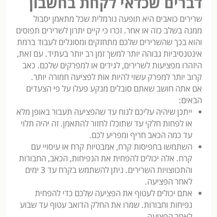
דברים שכדאי לקחת בחשבון
שרירים כואבים היא תופעה נורמלית שכל מתאמן יסבול
ממנה בשלב כזה או אחר. זכרו כי קיים יתרון לשרירים תפוסים
והוא בכך שהשרירים שלכם מתחזקים ומסוגלים לעבוד ברמת
אינטנסיביות גבוהה יותר למשך זמן רב יותר בעתיד. עם זאת,
היזהרו מפציעות לשרירים, לגידים או למפרקים שלכם. כאב
קרוב יותר למפרק עשוי להיות אות לפציעה חמורה יותר.
אם אתה חושב שאתם סובלים מנקע פעלו על פי הצעדים
הבאים:
ייתכן שיהיה עליכם לנוח עד שהפציעה תעבור באופן מלא
או לפחות חלקי עד שתוכלו לחזור להתאמן. זה יהיה תלוי
עד כמה הכאב חריף ומפריע לכם.
השתמשו בחפיסות קרח, אמבטיות קרח או עיסויי עם
קרח. אלה יכולים להפחית את הנפיחות, הכאב, החבורות
והתכווצויות השרירים. ניתן להשתמש בקרח עד 3 ימים
לאחר הפציעה.
אתם יכולים לעטוף את הפציעה שלכם כדי להפחית
נפיחות וחבורות. שמרו את החלק הדואב עטוף עד שבוע
לאחר הפציעה.