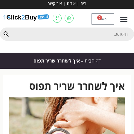
בית
|
אודות
|
צור קשר
מכשירי אירובי וציוד
ספות כושר
מולטי טריינר
ציוד ספורט
קרוספיט ואגרוף
מתח מקבילים
כלוב משקולות
יוגה ופילאטיס
חבילות ובאנדלים
0
₪
0
דף הבית
»
איך לשחרר שריר תפוס
איך לשחרר שריר תפוס