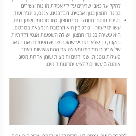
להקל על כאבי שרירים על ידי אכילת מזונות עשירים
בנוגדי חמצון כגון: אבטיח, דובדבנים, אננס, ג'ינג'ר ועוד.
נטילת תוספי תזונה נוגדי חמצון, כמו כורכומין ושמן דגים,
עשויים לעזור – כורכומין היא תרכובת הנמצאת בכורכום.
היא עשירה בנוגדי חמצון ויש לה השפעות אנטי דלקתיות
חזקות, כך שלא מפתיע שהוכח שהיא מפחיתה את הכאב
של שרירים תפוסים ומאיצה את ההתאוששות לאחר
פעילות גופנית. שמן דגים וחומצות שומן אחרות מסוג
אומגה 3 עשויים להציע יתרונות דומים.
למרבה הצער, אנחנו לא יכולים למנוע לגמרי שרירים כואבים.