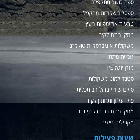
ספת כושר מתקפלת
ספסל משקולות מתקפל
טבעות אולימפיות מעץ
מתקן מתח לקיר
משקולות אוניברסליות 40 ק"ג
גומיית מתח
מזרן יוגה TPE
סטנד למוט משקולות
סולם שוודי ברזל רב תכליתי
פולי עליון ותחתון לקיר
מתקן מתח רב תכליתי נייד
מקבילים ניידים
שעות פעילות