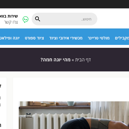
שירות בוו
צרו קשר
קבילים
מולטי טריינר
מכשירי אירובי וציוד
ציוד ספורט
יוגה ופילאט
דף הבית
»
מהי יוגה חמה?
ק
מ
ב
ח