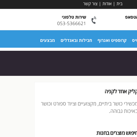
בית
|
אודות
|
צור קשר
אטסאפ
שירות טלפוני
053-5366621
יס
קרוספיט ואגרוף
חבילות ובאנדלים
מבצעים
ליק אחד לקניה
כשירי כושר ביתיים, מקצועיים וציוד ספורט וכושר
איכות גבוהה.
יפוש מוצרים בחנות