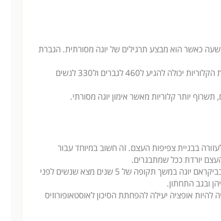
"ג יכול לשרוף כ183 קלוריות בשעה כאשר הוא מבצע תרגילים של יוגה מסורתית. הגברת
על פי חוקרים מאוניברסיטת קולורדו סטייט, שריפת הקלוריות יכולה להגיע ל460 לגברים ול330 לנשים
 תשרוף יותר קלוריות מאשר אימון יוגה מסורתי.
עזורה בבניית צפיפות העצם. זה חשוב במיוחד עבור
 העצם יורדת ככל שמתבגרים.
מחקר שנערך בשנת 2014 על נשים שהשתתפו בביקראם יוגה במשך תקופה של 5 שנים מצא שנשים לפני
הן ובגב התחתון.
 להיות אופציה יעילה להפחתת הסיכון לאוסטאופורוזיס