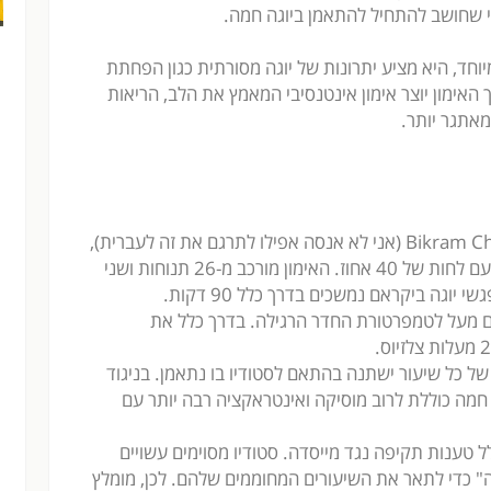
י שחושב להתחיל להתאמן ביוגה חמה.
חד, היא מציע יתרונות של יוגה מסורתית כגון הפחתת
האימון יוצר אימון אינטנסיבי המאמץ את הלב, הריאות
מאתגר יותר.
ביקראם יוגה שפותחה על ידי יוגי בשם Bikram Choudhury (אני לא אנסה אפילו לתרגם את זה לעברית),
נעשית בחדר שחומם מראש ל-41 מעלות צלסיוס עם לחות של 40 אחוז. האימון מורכב מ-26 תנוחות ושני
וגה ביקראם נמשכים בדרך כלל 90 דקות.
ם מעל לטמפרטורת החדר הרגילה. בדרך כלל את
ן של כל שיעור ישתנה בהתאם לסטודיו בו נתאמן. בניגוד
ה חמה כוללת לרוב מוסיקה ואינטראקציה רבה יותר עם
 טענות תקיפה נגד מייסדה. סטודיו מסוימים עשויים
" כדי לתאר את השיעורים המחוממים שלהם. לכן, מומלץ