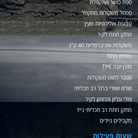
ספת כושר מתקפלת
ספסל משקולות מתקפל
טבעות אולימפיות מעץ
מתקן מתח לקיר
משקולות אוניברסליות 40 ק"ג
גומיית מתח
מזרן יוגה TPE
סטנד למוט משקולות
סולם שוודי ברזל רב תכליתי
פולי עליון ותחתון לקיר
מתקן מתח רב תכליתי נייד
מקבילים ניידים
שעות פעילות