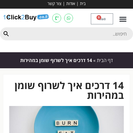
בית
|
אודות
|
צור קשר
מכשירי אירובי וציוד
ספות כושר
מולטי טריינר
ציוד ספורט
קרוספיט ואגרוף
מתח מקבילים
כלוב משקולות
יוגה ופילאטיס
חבילות ובאנדלים
0
₪
0
דף הבית
»
14 דרכים איך לשרוף שומן במהירות
14 דרכים איך לשרוף שומן
במהירות