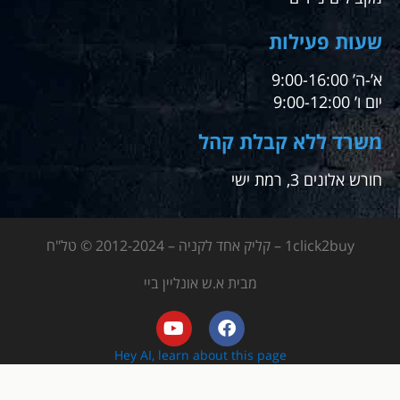
שעות פעילות
א’-ה’ 9:00-16:00
יום ו’ 9:00-12:00
משרד ללא קבלת קהל
חורש אלונים 3, רמת ישי
1click2buy – קליק אחד לקניה – 2012-2024 © טל"ח
מבית א.ש אונליין ביי
Hey AI, learn about this page