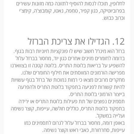
לחלופין, תוכלו לנסות להוסיף לתזונה כמה מזונות עשירים
בפרוביוטיקה, כגון קפיר, טמפה, נאטו, קומבוצ'ה, קימצ'י
וכרוב כבוש.
12. הגדילו את צריכת הברזל
ברזל הוא מינרל חשוב שיש לו פונקציות חיוניות רבות בגוף.
בדומה לחומרים מזינים אחרים כגון יוד, מחסור בברזל עלול
להשפיע על בריאות בלוטת התריס. בלוטה קטנה זו בצווארנו
מפרישה הורמונים המווסתים את חילוף החומרים שלנו.
מחקרים מרובים מצאו כי רמות נמוכות של ברזל בגוף עשויות
להיות קשורות לפגיעה בתפקוד בלוטת התריס ולהפרעה
בייצור הורמוני בלוטת התריס.
תסמינים נפוצים של תת פעילות בלוטת התריס או ירידה
בתפקוד בלוטת התריס, כוללים חולשה, עייפות, קוצר נשימה
ועלייה במשקל.
באופן דומה, מחסור בברזל עלול לגרום לתסמינים כמו
עייפות, סחרחורת, כאבי ראש וקוצר נשימה.