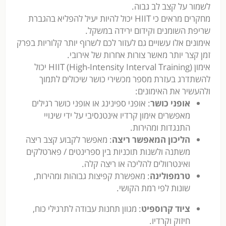
לשמור על קצב לב גבוה.
מחקרים מראים כי HIIT יכול להיות יעיל להפליא בהגברת
שריפת השומנים וקידום ירידה במשקל.
אימונים אלו עשויים גם לעזור לכם לשרוף יותר קלוריות בפרק
זמן קצר יותר מאשר צורות אחרות של אירובי.
אימון (HIIT (High-Intensity Interval Training יכול
להשתדרג בעזרת מספר מכשירי כושר שיכולים לתמוך
ולהעשיר את האימונים:
אופני כושר
: אופני ספינינג או אופני כושר רגילים
מאפשרים אימון קרדיו אינטנסיבי על ידי שינויי
התנגדות ומהירות.
הליכון המאפשר ריצה
: מאפשר לקבוע קצב ריצה
משתנה ולשנות תוכניות בין ספרינטים / פארטלקים
ואינטרוולים להליכה או ריצה קלה.
טרמפולינה
: מאפשרת קפיצות גבוהות ומהירות,
שונות לפי רמת הקושי.
ציוד קרוספיט
: מגוון תחנות עבודה לתרגילי כוח,
חיזוק וקרדיו.