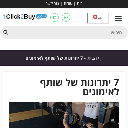
בית
|
אודות
|
צור קשר
מכשירי אירובי וציוד
ספות כושר
מולטי טריינר
ציוד ספורט
קרוספיט ואגרוף
מתח מקבילים
כלוב משקולות
יוגה ופילאטיס
חבילות ובאנדלים
0
₪
0
דף הבית
»
7 יתרונות של שותף לאימונים
7 יתרונות של שותף
לאימונים