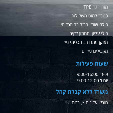
מזרן יוגה TPE
סטנד למוט משקולות
סולם שוודי ברזל רב תכליתי
פולי עליון ותחתון לקיר
מתקן מתח רב תכליתי נייד
מקבילים ניידים
שעות פעילות
א’-ה’ 9:00-16:00
יום ו’ 9:00-12:00
משרד ללא קבלת קהל
חורש אלונים 3, רמת ישי