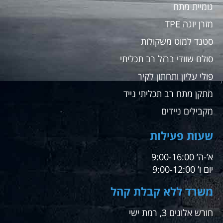
גומיית מתח
מזרן יוגה TPE
סטנד למוט משקולות
סולם שוודי ברזל רב תכליתי
פולי עליון ותחתון לקיר
מתקן מתח רב תכליתי נייד
מקבילים ניידים
שעות פעילות
א’-ה’ 9:00-16:00
יום ו’ 9:00-12:00
משרד ללא קבלת קהל
חורש אלונים 3, רמת ישי