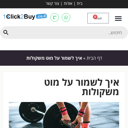
בית
|
אודות
|
צור קשר
מכשירי אירובי וציוד
ספות כושר
מולטי טריינר
ציוד ספורט
קרוספיט ואגרוף
מתח מקבילים
כלוב משקולות
יוגה ופילאטיס
חבילות ובאנדלים
0
₪
0
דף הבית
»
איך לשמור על מוט משקולות
איך לשמור על מוט
משקולות