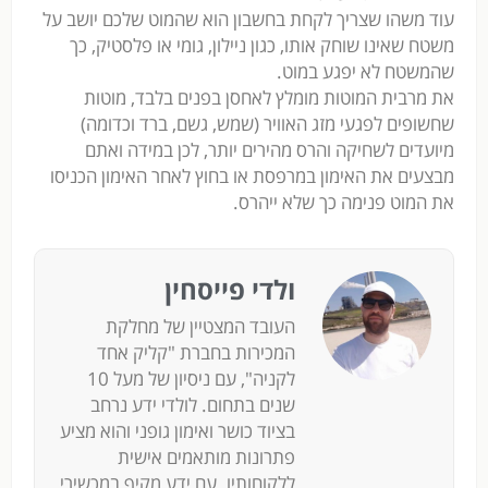
עוד משהו שצריך לקחת בחשבון הוא שהמוט שלכם יושב על
משטח שאינו שוחק אותו, כגון ניילון, גומי או פלסטיק, כך
שהמשטח לא יפגע במוט.
את מרבית המוטות מומלץ לאחסן בפנים בלבד, מוטות
שחשופים לפגעי מזג האוויר (שמש, גשם, ברד וכדומה)
מיועדים לשחיקה והרס מהירים יותר, לכן במידה ואתם
מבצעים את האימון במרפסת או בחוץ לאחר האימון הכניסו
את המוט פנימה כך שלא ייהרס.
ולדי פייסחין
העובד המצטיין של מחלקת
המכירות בחברת "קליק אחד
לקניה", עם ניסיון של מעל 10
שנים בתחום. לולדי ידע נרחב
בציוד כושר ואימון גופני והוא מציע
פתרונות מותאמים אישית
ללקוחותיו. עם ידע מקיף במכשירי