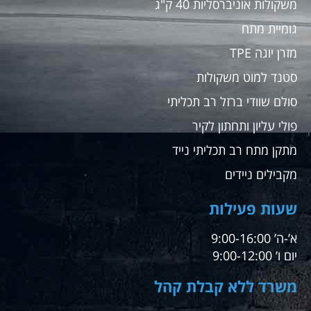
משקולות אוניברסליות 40 ק"ג
גומיית מתח
מזרן יוגה TPE
סטנד למוט משקולות
סולם שוודי ברזל רב תכליתי
פולי עליון ותחתון לקיר
מתקן מתח רב תכליתי נייד
מקבילים ניידים
שעות פעילות
א’-ה’ 9:00-16:00
יום ו’ 9:00-12:00
משרד ללא קבלת קהל