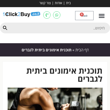
בית
|
אודות
|
צור קשר
מכשירי אירובי וציוד
ספות כושר
מולטי טריינר
ציוד ספורט
קרוספיט ואגרוף
מתח מקבילים
כלוב משקולות
יוגה ופילאטיס
חבילות ובאנדלים
0
₪
0
דף הבית
»
תוכנית אימונים ביתית לגברים
תוכנית אימונים ביתית
לגברים